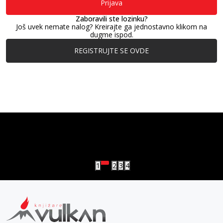
Prijava
Zaboravili ste lozinku?
Još uvek nemate nalog? Kreirajte ga jednostavno klikom na
dugme ispod.
REGISTRUJTE SE OVDE
vulkan klub
Vulkanova Klub članska karta
1
2
3
4