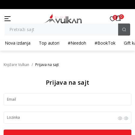
BESPLATNA ISPORUKA za porudžbine preko 3.500,00 din
0
0
Pretraži sajt
Nova izdanja
Top autori
#Needoh
#BookTok
Gift k
Knjižare Vulkan
Prijava na sajt
Prijava na sajt
Email
Lozinka