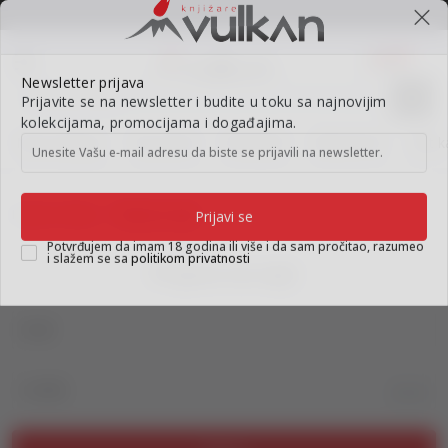
BESPLATNA ISPORUKA za porudžbine preko 3.500,00 din
0
0
Pretraži sajt
Newsletter prijava
Prijavite se na newsletter i budite u toku sa najnovijim
Nova izdanja
Top autori
#Needoh
#BookTok
Gift k
kolekcijama, promocijama i događajima.
Unesite Vašu e‑mail adresu da biste se prijavili na newsletter.
Knjižare Vulkan
Prijava na sajt
Prijavi se
Prijava na sajt
Potvrđujem da imam 18 godina ili više i da sam pročitao, razumeo
i slažem se sa
politikom privatnosti
Email
Lozinka