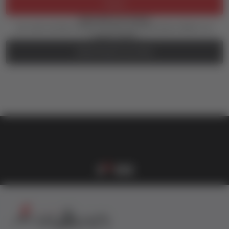
Prijava
Zaboravili ste lozinku?
Još uvek nemate nalog? Kreirajte ga jednostavno klikom na
dugme ispod.
REGISTRUJTE SE OVDE
vulkan klub
Vulkanova Klub članska karta
1
2
3
4