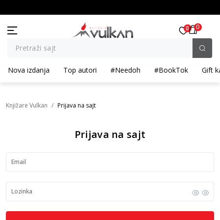
KOLIČINSKI POPUST ::: Dodatnih 10% na tri kupljena artikla
BESPLATNA ISPO
0
0
Pretraži sajt
Nova izdanja
Top autori
#Needoh
#BookTok
Gift k
Knjižare Vulkan
Prijava na sajt
Prijava na sajt
Email
Lozinka