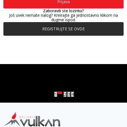
Prijava
Zaboravili ste lozinku?
Još uvek nemate nalog? Kreirajte ga jednostavno klikom na
dugme ispod.
REGISTRUJTE SE OVDE
vulkan klub
Vulkanova Klub članska karta
1
2
3
4