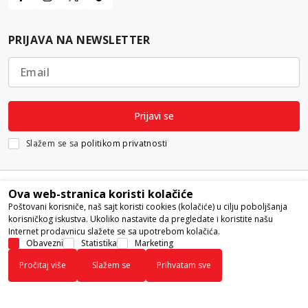
PRIJAVA NA NEWSLETTER
Email
Prijavi se
Slažem se sa
politikom privatnosti
Ova web-stranica koristi kolačiće
Poštovani korisniče, naš sajt koristi cookies (kolačiće) u cilju poboljšanja
korisničkog iskustva. Ukoliko nastavite da pregledate i koristite našu
Internet prodavnicu slažete se sa upotrebom kolačića.
Nastojimo da budemo što precizniji u opisu proizvoda, prikazu slika i
Obavezni
Statistika
Marketing
samih cena, ali ne možemo garantovati da su sve informacije kompletne i
Pročitaj više
Slažem se
Prihvatam sve
bez grešaka. Svi artikli prikazani na sajtu su deo naše ponude i ne
podrazumeva da su dostupni u svakom trenutku.