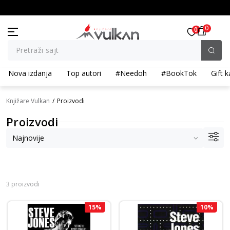
BESPLATNA ISPORUKA za porudžbine preko 3.500,00 din
0
0
Pretraži sajt
Nova izdanja
Top autori
#Needoh
#BookTok
Gift k
Knjižare Vulkan
Proizvodi
Proizvodi
3 proizvodi
15
%
10
%