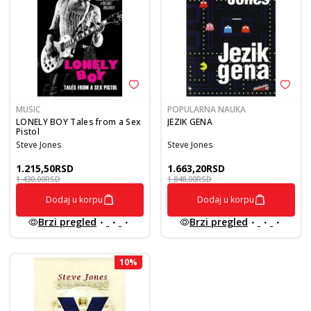
MUSIC
POPULARNA NAUKA
LONELY BOY Tales from a Sex
JEZIK GENA
Pistol
Steve Jones
Steve Jones
1.215,50
RSD
1.663,20
RSD
1.430,00
RSD
1.848,00
RSD
Dodaj u korpu
Dodaj u korpu
Brzi pregled
Brzi pregled
10
%