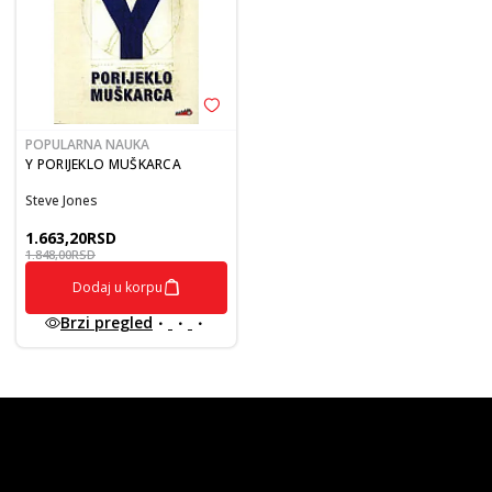
POPULARNA NAUKA
Y PORIJEKLO MUŠKARCA
Steve Jones
1.663,20
RSD
1.848,00
RSD
Dodaj u korpu
Brzi pregled
vulkan klub
Vulkanova Klub članska karta