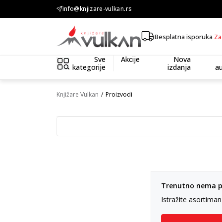
info@knjizare-vulkan.rs
KOLIČINSKI POPUST ::: Dod
Besplatna isporuka
Za
Sve
Akcije
Nova
kategorije
izdanja
au
Knjižare Vulkan
Proizvodi
Trenutno nema pr
Istražite asortima