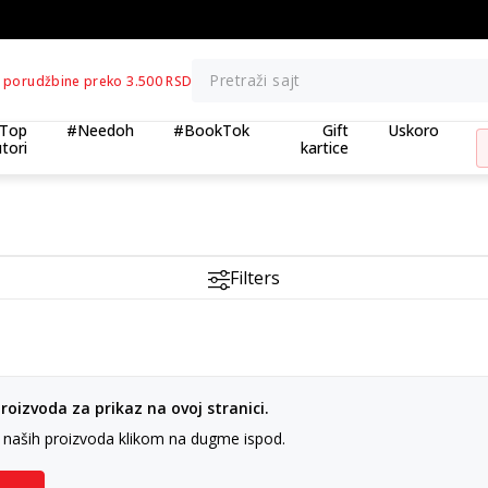
atnih 10% na tri kupljena artikla
BESPLAT
Pretraži sajt
 porudžbine preko 3.500 RSD
Top
#Needoh
#BookTok
Gift
Uskoro
tori
kartice
Filters
oizvoda za prikaz na ovoj stranici.
n naših proizvoda klikom na dugme ispod.