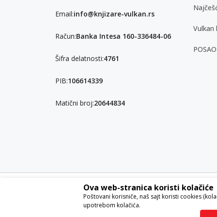
Najčešć
Email:
info@knjizare-vulkan.rs
Vulkan 
Račun:
Banka Intesa 160-336484-06
POSAO
Šifra delatnosti:
4761
PIB:
106614339
Matični broj:
20644834
Ova web-stranica koristi kolačiće
Nastojimo da budemo što precizniji u opisu proizvoda, pri
Poštovani korisniče, naš sajt koristi cookies (kol
garantovati da su sve informacije kompletne i bez grešaka. S
upotrebom kolačića.
ponude i ne podrazumeva da su dostupni u svakom trenut