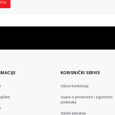
vinu
gift kartica
besplatna isporuka
Poklon kartica za svaku priliku
Za porudžbine preko 3.50
RMACIJE
KORISNIČKI SERVIS
i
Uslovi korišćenja
jižare
Izjava o privatnosti i sigurnosti
podataka
a
Načini plaćanja