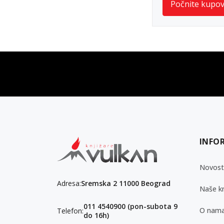
Počnite kupo
vulkan klub
Vulkanova Klub članska karta
INFO
Novost
Adresa:
Sremska 2 11000 Beograd
Naše kn
011 4540900 (pon-subota 9
O nam
Telefon:
do 16h)