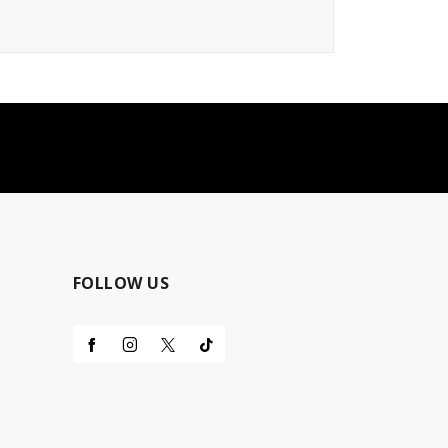
najčešća pitanja
0 dinara
Kontaktirajte nas za pomoć
FOLLOW US