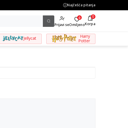
NA ISPORUKA za porudžbine preko 3.500,00 din
Najčešća pitanja
0
0
Korpa
Prijavi se
Omiljeno
Harry
Jellycat
Potter