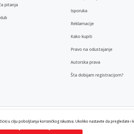
a pitanja
Isporuka
klub
Reklamacije
Kako kupiti
Pravo na odustajanje
Autorska prava
Šta dobijam registracijom?
kazu slika i samih cena, ali ne možemo
ačiće) u cilju poboljšanja korisničkog iskustva. Ukoliko nastavite da pregledate i 
vi artikli prikazani na sajtu su deo naše
ku.