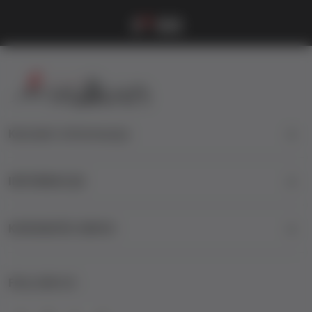
1
2
3
4
Kontakt informacije
INFORMACIJE
KORISNIČKI SERVIS
FOLLOW US