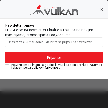
BESPLATNA ISPORUKA za porudžbine preko 3.500,00 din
0
0
Pretraži sajt
Newsletter prijava
Prijavite se na newsletter i budite u toku sa najnovijim
Nova izdanja
Top autori
#Needoh
#BookTok
Gift k
kolekcijama, promocijama i događajima.
Unesite Vašu e‑mail adresu da biste se prijavili na newsletter.
Knjižare Vulkan
Srbija
Pančevo
Pančevo
Prijavi se
Potvrđujem da imam 18 godina ili više i da sam pročitao, razumeo
i slažem se sa
politikom privatnosti
vulkan klub
Vulkanova Klub članska karta