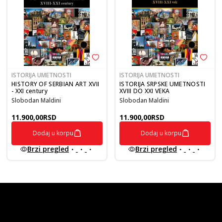
ISTORIJA UMETNOSTI
ISTORIJA UMETNOSTI
HISTORY OF SERBIAN ART XVII
ISTORIJA SRPSKE UMETNOSTI
- XXI century
XVIII DO XXI VEKA
Slobodan Maldini
Slobodan Maldini
11.900,00
RSD
11.900,00
RSD
Dodaj u korpu
Dodaj u korpu
Brzi pregled
Brzi pregled
vulkan klub
Vulkanova Klub članska karta