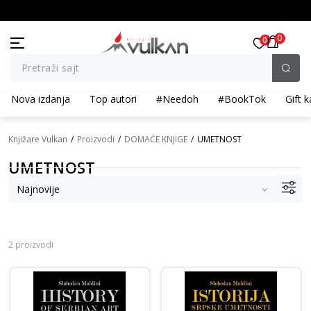
I POPUST ::: Dodatnih 10% na tri kupljena artikla
BESPLATNA ISPORUKA za porudž
0
0
Pretraži sajt
Nova izdanja
Top autori
#Needoh
#BookTok
Gift k
Knjižare Vulkan
Proizvodi
DOMAĆE KNJIGE
UMETNOST
UMETNOST
2 proizvodi