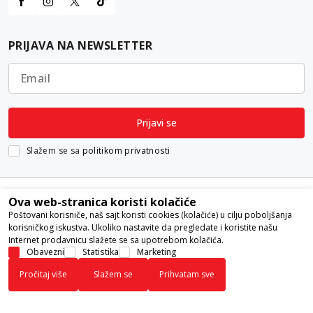
PRIJAVA NA NEWSLETTER
Email
Prijavi se
Slažem se sa
politikom privatnosti
Ova web-stranica koristi kolačiće
Poštovani korisniče, naš sajt koristi cookies (kolačiće) u cilju poboljšanja
korisničkog iskustva. Ukoliko nastavite da pregledate i koristite našu
Internet prodavnicu slažete se sa upotrebom kolačića.
Nastojimo da budemo što precizniji u opisu proizvoda, prikazu slika i
Obavezni
Statistika
Marketing
samih cena, ali ne možemo garantovati da su sve informacije kompletne i
Pročitaj više
Slažem se
Prihvatam sve
bez grešaka. Svi artikli prikazani na sajtu su deo naše ponude i ne
podrazumeva da su dostupni u svakom trenutku.