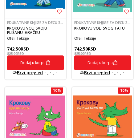
EDUKATIVNE KNJIGE ZA DECU 3-
EDUKATIVNE KNJIGE ZA DECU 3-
5
5
KROKOVU VOLI SVOJU
KROKOVU VOLI SVOG TATU
PLIŠANU IGRAČKU
Ofeli Teksije
Ofeli Teksije
742,50
RSD
742,50
RSD
825,00
RSD
825,00
RSD
Dodaj u korpu
Dodaj u korpu
Brzi pregled
Brzi pregled
10
%
10
%