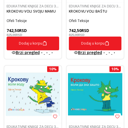
EDUKATIVNE KNJIGE ZA DECU 3-
EDUKATIVNE KNJIGE ZA DECU 3-
5
5
KROKOVU VOLI SVOJU MAMU
KROKOVU VOLI BAŠTU
Ofeli Teksije
Ofeli Teksije
742,50
RSD
742,50
RSD
825,00
RSD
825,00
RSD
Dodaj u korpu
Dodaj u korpu
Brzi pregled
Brzi pregled
10
%
10
%
EDUKATIVNE KNJIGE ZA DECU 3-
EDUKATIVNE KNJIGE ZA DECU 3-