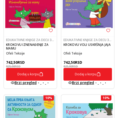
EDUKATIVNE KNJIGE ZA DECU 3-
EDUKATIVNE KNJIGE ZA DECU 3-
5
5
KROKOVU IZNENAĐENJE ZA
KROKOVU VOLI USKRŠNJA JAJA
MAMU
Ofeli Teksije
Ofeli Teksije
742,50
RSD
742,50
RSD
825,00
RSD
825,00
RSD
Dodaj u korpu
Dodaj u korpu
Brzi pregled
Brzi pregled
10
%
10
%