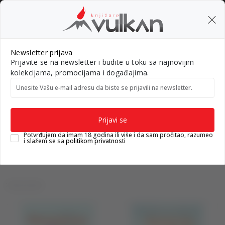
BESPLATNA ISPORUKA za porudžbine preko 3.500,00 din
0
0
Pretraži sajt
Newsletter prijava
Prijavite se na newsletter i budite u toku sa najnovijim
Nova izdanja
Top autori
#Needoh
#BookTok
Gift k
kolekcijama, promocijama i događajima.
Unesite Vašu e‑mail adresu da biste se prijavili na newsletter.
Knjižare Vulkan
Proizvodi
DOMAĆE KNJIGE
UDŽBENICI I PRIRUČNICI
ŠESTI RAZRED
Prijavi se
ŠESTI RAZRED
Potvrđujem da imam 18 godina ili više i da sam pročitao, razumeo
i slažem se sa
politikom privatnosti
24 proizvodi