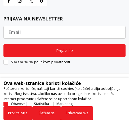
PRIJAVA NA NEWSLETTER
Email
Prijavi se
Slažem se sa
politikom privatnosti
Ova web-stranica koristi kolačiće
Poštovani korisniče, naš sajt koristi cookies (kolačiće) u cilju poboljšanja
korisničkog iskustva. Ukoliko nastavite da pregledate i koristite našu
Internet prodavnicu slažete se sa upotrebom kolačića.
Nastojimo da budemo što precizniji u opisu proizvoda, prikazu slika i
Obavezni
Statistika
Marketing
samih cena, ali ne možemo garantovati da su sve informacije kompletne i
Pročitaj više
Slažem se
Prihvatam sve
bez grešaka. Svi artikli prikazani na sajtu su deo naše ponude i ne
podrazumeva da su dostupni u svakom trenutku.