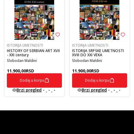
ISTORIJA UMETNOSTI
ISTORIJA UMETNOSTI
HISTORY OF SERBIAN ART XVII
ISTORIJA SRPSKE UMETNOSTI
- XXI century
XVIII DO XXI VEKA
Slobodan Maldini
Slobodan Maldini
11.900,00
RSD
11.900,00
RSD
Dodaj u korpu
Dodaj u korpu
Brzi pregled
Brzi pregled
vulkan klub
Vulkanova Klub članska karta