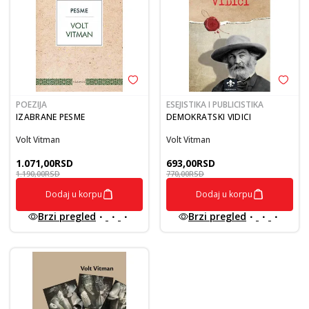
POEZIJA
ESEJISTIKA I PUBLICISTIKA
IZABRANE PESME
DEMOKRATSKI VIDICI
Volt Vitman
Volt Vitman
1.071,00
RSD
693,00
RSD
1.190,00
RSD
770,00
RSD
Dodaj u korpu
Dodaj u korpu
Brzi pregled
Brzi pregled