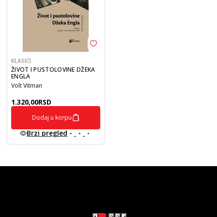
KLASICI
ŽIVOT I PUSTOLOVINE DŽEKA
ENGLA
Volt Vitman
1.320,00
RSD
Dodaj u korpu
Brzi pregled
vulkan klub
Vulkanova Klub članska karta