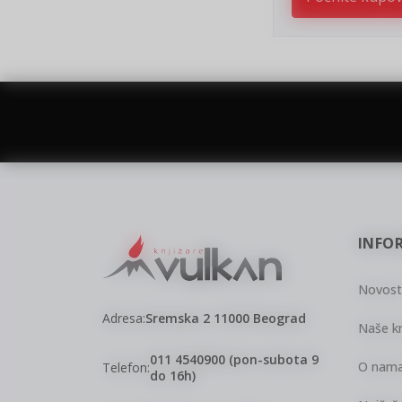
vulkan klub
Vulkanova Klub članska karta
New
Pri
pro
Un
INFO
Novost
Adresa:
Sremska 2 11000 Beograd
Naše kn
011 4540900 (pon-subota 9
O nam
Telefon:
do 16h)