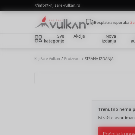
KOLIČINSKI POPUST ::: Dodatnih 10% na tri kupljena artikla
info@knjizare-vulkan.rs
Besplatna isporuka
Za
Sve
Akcije
Nova
kategorije
izdanja
au
Knjižare Vulkan
Proizvodi
STRANA IZDANJA
Trenutno nema pr
Istražite asortima
Počnite kupo