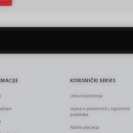
gift kartica
besplatna isporuka
Poklon kartica za svaku priliku
Za porudžbine preko 3.50
sletter prijava
javite se na newsletter i budite u toku sa najnovijim kolekcijama,
mocijama i događajima.
esite Vašu e‑mail adresu da biste se prijavili na newsletter.
RMACIJE
KORISNIČKI SERVIS
Prijavi se
i
Uslovi korišćenja
Potvrđujem da imam 18 godina ili više i da sam pročitao, razumeo i slažem se
politikom privatnosti
jižare
Izjava o privatnosti i sigurnosti
podataka
a
Načini plaćanja