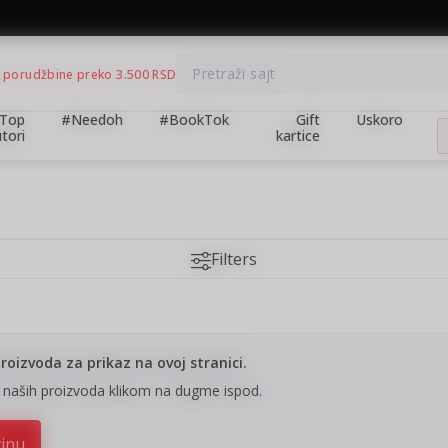
BESPLATNA ISPORUKA za porudžbine preko 3.500,00 din
Pretraži sajt
 porudžbine preko 3.500 RSD
Top
#Needoh
#BookTok
Gift
Uskoro
tori
kartice
Filters
oizvoda za prikaz na ovoj stranici.
n naših proizvoda klikom na dugme ispod.
vinu