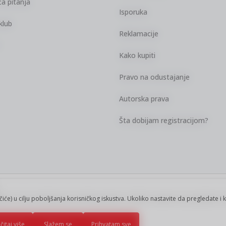
a pitanja
Isporuka
klub
Reklamacije
Kako kupiti
Pravo na odustajanje
Autorska prava
Šta dobijam registracijom?
kazu slika i samih cena, ali ne možemo
ačiće) u cilju poboljšanja korisničkog iskustva. Ukoliko nastavite da pregledate i 
vi artikli prikazani na sajtu su deo naše
ku.
čitaj više
Slažem se
Prihvatam sve
ava zadržana.