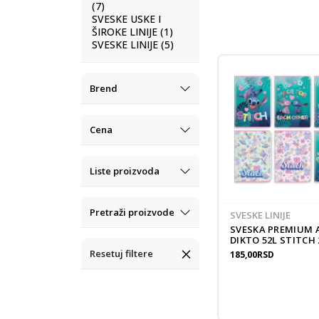
(7)
SVESKE USKE I
ŠIROKE LINIJE (1)
SVESKE LINIJE (5)
Brend
Cena
Liste proizvoda
Pretraži proizvode
SVESKE LINIJE
SVESKA PREMIUM 
DIKTO 52L STITCH 
Resetuj filtere
185,00
RSD