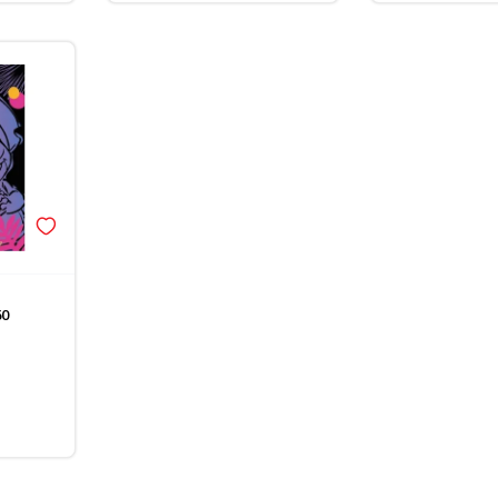
sletter prijava
javite se na newsletter i budite u toku sa najnovijim kolekcijama,
mocijama i događajima.
esite Vašu e‑mail adresu da biste se prijavili na newsletter.
Prijavi se
Potvrđujem da imam 18 godina ili više i da sam pročitao, razumeo i slažem se
politikom privatnosti
60