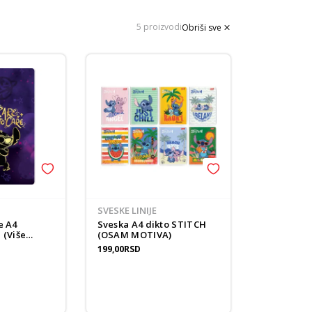
5 proizvodi
Obriši sve
SVESKE LINIJE
e A4
Sveska A4 dikto STITCH
 (Više
(OSAM MOTIVA)
199,00
RSD