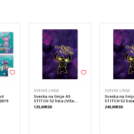
SVESKE LINIJE
SVESKE LINIJE
A4
Sveska na linije A5
Sveska na linij
2619
STITCH 52 lista (Više
STITCH 52 lista
vrsta)
vrsta)
125,00
RSD
240,00
RSD