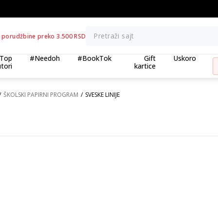
BESPLATNA ISPORUKA za porudžbine preko 3.500,00 din
Pretraži sajt
 porudžbine preko 3.500 RSD
Top
#Needoh
#BookTok
Gift
Uskoro
tori
kartice
ŠKOLSKI PAPIRNI PROGRAM
SVESKE LINIJE