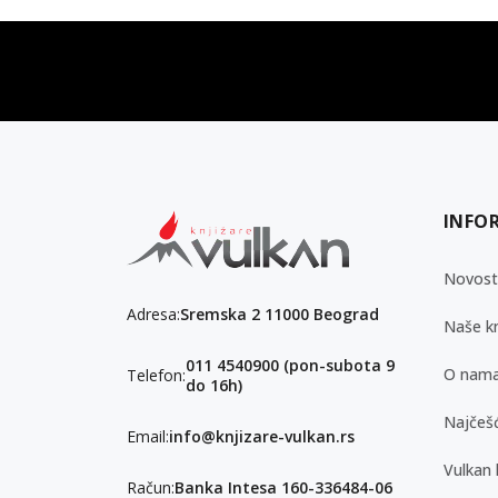
vulkan klub
Vulkanova Klub članska karta
INFO
Novost
Adresa:
Sremska 2 11000 Beograd
Naše kn
011 4540900 (pon-subota 9
O nam
Telefon:
do 16h)
Najčešć
Email:
info@knjizare-vulkan.rs
Vulkan 
Račun:
Banka Intesa 160-336484-06