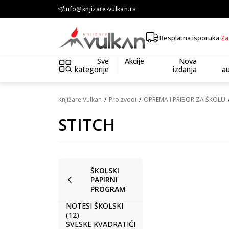
KOLIČINSKI POPUST ::: Dodatnih 10% na tri kupljena artikla
info@knjizare-vulkan.rs
Besplatna isporuka
Za
Sve
Akcije
Nova
kategorije
izdanja
au
Knjižare Vulkan
Proizvodi
OPREMA I PRIBOR ZA ŠKOLU
STITCH
ŠKOLSKI
PAPIRNI
PROGRAM
NOTESI ŠKOLSKI
(12)
SVESKE KVADRATIĆI