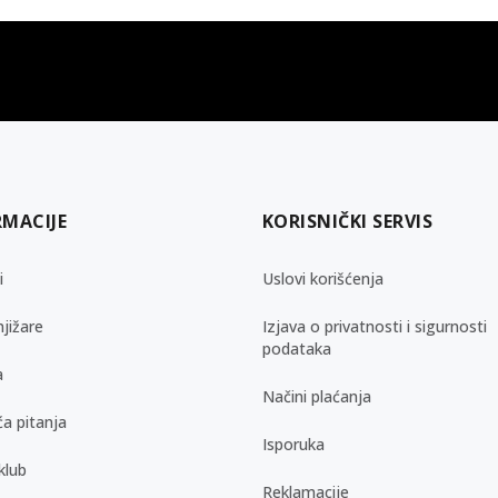
gift kartica
besplatna isporuka
Poklon kartica za svaku priliku
Za porudžbine preko 3.50
RMACIJE
KORISNIČKI SERVIS
i
Uslovi korišćenja
jižare
Izjava o privatnosti i sigurnosti
podataka
a
Načini plaćanja
a pitanja
Isporuka
klub
Reklamacije