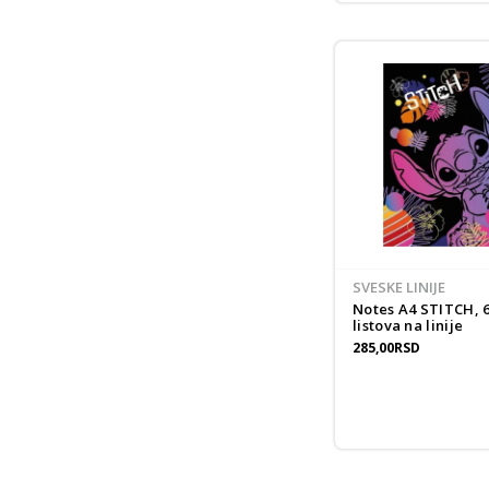
New
Pri
pro
Un
SVESKE LINIJE
Notes A4 STITCH, 
listova na linije
285,00
RSD