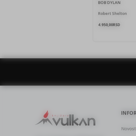
BOB DYLAN
Robert Shelton
4.950,00
RSD
vulkan klub
Vulkanova Klub članska karta
INFO
Novost