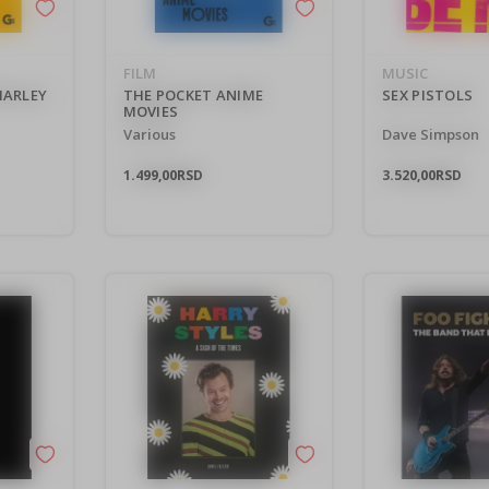
FILM
MUSIC
MARLEY
THE POCKET ANIME
SEX PISTOLS
MOVIES
Various
Dave Simpson
1.499,00
RSD
3.520,00
RSD
sletter prijava
javite se na newsletter i budite u toku sa najnovijim kolekcijama,
mocijama i događajima.
esite Vašu e‑mail adresu da biste se prijavili na newsletter.
Prijavi se
Potvrđujem da imam 18 godina ili više i da sam pročitao, razumeo i slažem se