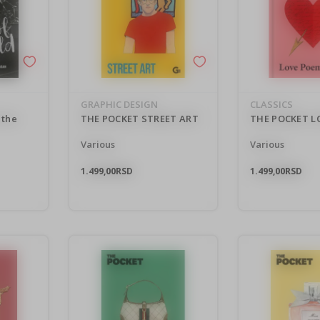
GRAPHIC DESIGN
CLASSICS
 the
THE POCKET STREET ART
THE POCKET L
Various
Various
1.499,00
RSD
1.499,00
RSD