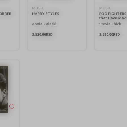
politikom privatnosti
MUSIC
MUSIC
 ORDER
HARRY STYLES
FOO FIGHTERS
that Dave Mad
Annie Zaleski
Stevie Chick
3.520,00
RSD
3.520,00
RSD