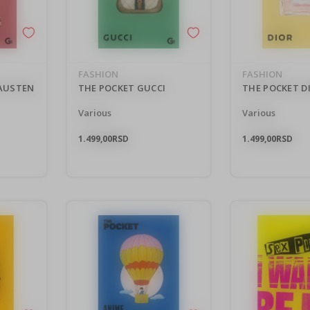
FASHION
FASHION
 AUSTEN
THE POCKET GUCCI
THE POCKET D
Various
Various
1.499,00
RSD
1.499,00
RSD