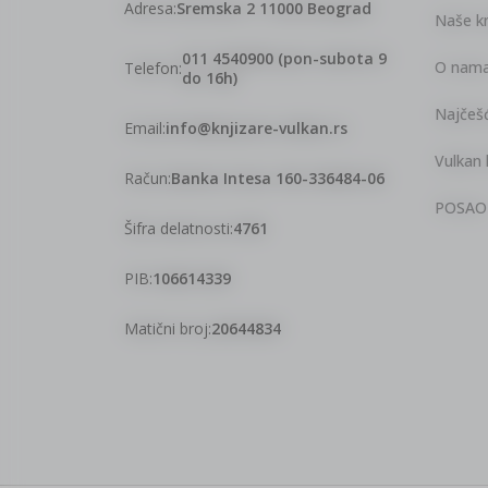
Adresa:
Sremska 2 11000 Beograd
Naše kn
011 4540900 (pon-subota 9
O nam
Telefon:
do 16h)
Najčešć
Email:
info@knjizare-vulkan.rs
Vulkan 
Račun:
Banka Intesa 160-336484-06
POSAO
Šifra delatnosti:
4761
PIB:
106614339
Matični broj:
20644834