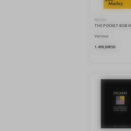
MUSIC
THE POCKET BOB 
Various
1.499,00
RSD
New
Pri
pro
Un