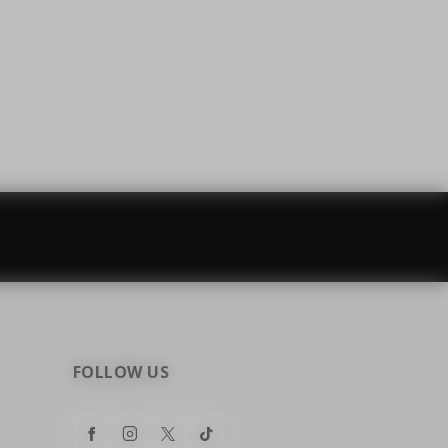
najčešća pitanja
0 dinara
Kontaktirajte nas za pomoć
FOLLOW US