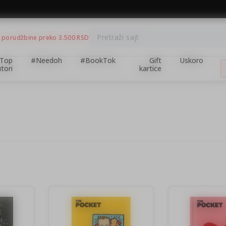
BESPLATNA ISPORUKA za porudžbine preko 3.500,00 din
Pretraži sajt
 porudžbine preko 3.500 RSD
Top
#Needoh
#BookTok
Gift
Uskoro
tori
kartice