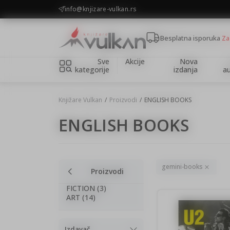
KOLIČINSKI POPUST ::: Dodatnih 10% na tri kupljena artikla
info@knjizare-vulkan.rs
Besplatna isporuka
Za
Sve
Akcije
Nova
kategorije
izdanja
au
Knjižare Vulkan
Proizvodi
ENGLISH BOOKS
ENGLISH BOOKS
gemini-books
Proizvodi
FICTION (3)
ART (14)
Izdavač