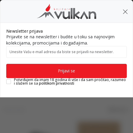
bine preko 3.500,00 din
KOLIČINSKI POPUST ::: 
0
0
Pretraži sajt
Newsletter prijava
Prijavite se na newsletter i budite u toku sa najnovijim
Nova izdanja
Top autori
#Needoh
#BookTok
Gift k
kolekcijama, promocijama i događajima.
Unesite Vašu e‑mail adresu da biste se prijavili na newsletter.
Knjižare Vulkan
Proizvodi
GIFT
PAPIRNI PROGRAM ZA ŠKOLU I KANCELARIJU
Prijavi se
Moleskine
Potvrđujem da imam 18 godina ili više i da sam pročitao, razumeo
i slažem se sa
politikom privatnosti
95 proizvodi
Obriši sve