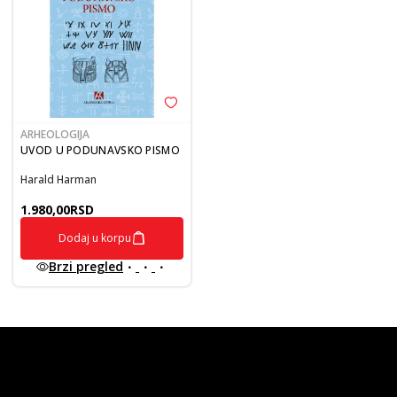
ARHEOLOGIJA
UVOD U PODUNAVSKO PISMO
Harald Harman
1.980,00
RSD
Dodaj u korpu
Brzi pregled
vulkan klub
Vulkanova Klub članska karta