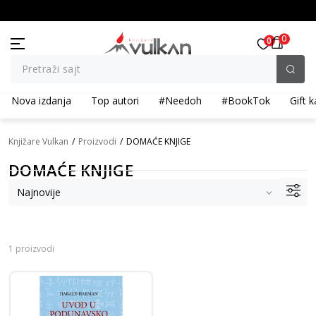
KOLIČINSKI POPUST ::: Dodatnih 10% na tri kupljena artikla
0
0
Pretraži sajt
Nova izdanja
Top autori
#Needoh
#BookTok
Gift k
Knjižare Vulkan
Proizvodi
DOMAĆE KNJIGE
DOMAĆE KNJIGE
1 proizvodi