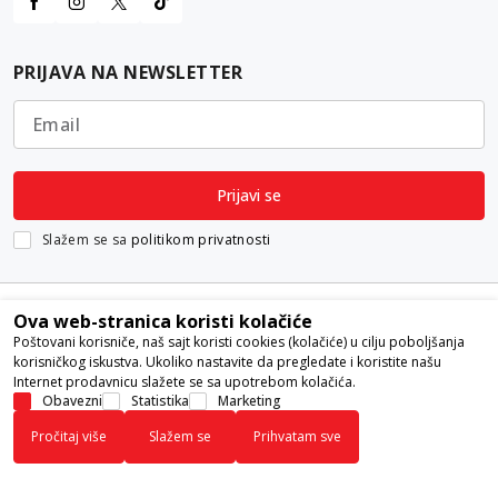
PRIJAVA NA NEWSLETTER
Email
Prijavi se
Slažem se sa
politikom privatnosti
Ova web-stranica koristi kolačiće
Poštovani korisniče, naš sajt koristi cookies (kolačiće) u cilju poboljšanja
korisničkog iskustva. Ukoliko nastavite da pregledate i koristite našu
Internet prodavnicu slažete se sa upotrebom kolačića.
Nastojimo da budemo što precizniji u opisu proizvoda, prikazu slika i
Obavezni
Statistika
Marketing
samih cena, ali ne možemo garantovati da su sve informacije kompletne i
Pročitaj više
Slažem se
Prihvatam sve
bez grešaka. Svi artikli prikazani na sajtu su deo naše ponude i ne
podrazumeva da su dostupni u svakom trenutku.