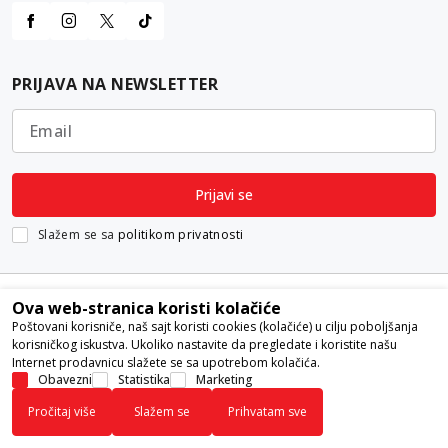
PRIJAVA NA NEWSLETTER
Email
Prijavi se
Slažem se sa
politikom privatnosti
Ova web-stranica koristi kolačiće
Poštovani korisniče, naš sajt koristi cookies (kolačiće) u cilju poboljšanja
korisničkog iskustva. Ukoliko nastavite da pregledate i koristite našu
Internet prodavnicu slažete se sa upotrebom kolačića.
Nastojimo da budemo što precizniji u opisu proizvoda, prikazu slika i
Obavezni
Statistika
Marketing
samih cena, ali ne možemo garantovati da su sve informacije kompletne i
Pročitaj više
Slažem se
Prihvatam sve
bez grešaka. Svi artikli prikazani na sajtu su deo naše ponude i ne
podrazumeva da su dostupni u svakom trenutku.