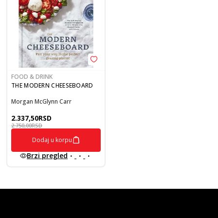
FOOD & DRINK
THE MODERN CHEESEBOARD
Morgan McGlynn Carr
2.337,50
RSD
2.750,00
RSD
Dodaj u korpu
Brzi pregled
vulkan klub