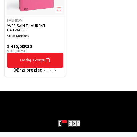
FASHION
YVES SAINT LAURENT
CATWALK
Suzy Menkes
8.415,00
RSD
9.900,00
RSD
Dodaj u korpu
Brzi pregled
vulkan klub
Vulkanova Klub članska karta
1
2
3
4