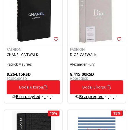
FASHION
FASHION
CHANEL CATWALK
DIOR CATWALK
Patrick Mauries
Alexander Fury
9.264,15
RSD
8.415,00
RSD
10.899,00
RSD
9.900,00
RSD
Dodaj u korpu
Dodaj u korpu
Brzi pregled
Brzi pregled
15
%
15
%