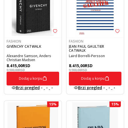
FASHION
FASHION
GIVENCHY CATWALK
JEAN PAUL GAULTIER
CATWALK
Alexandre Samson, Anders
Laird Borrelli-Persson
Christian Madsen
8.415,00
RSD
8.415,00
RSD
9.900,00
RSD
9.900,00
RSD
Dodaj u korpu
Dodaj u korpu
Brzi pregled
Brzi pregled
15
%
15
%