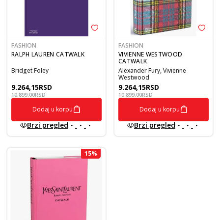
FASHION
FASHION
RALPH LAUREN CATWALK
VIVIENNE WESTWOOD
CATWALK
Bridget Foley
Alexander Fury, Vivienne
Westwood
9.264,15
RSD
9.264,15
RSD
10.899,00
RSD
10.899,00
RSD
Dodaj u korpu
Dodaj u korpu
Brzi pregled
Brzi pregled
15
%