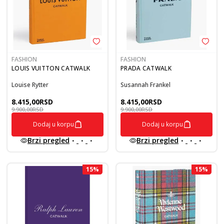
FASHION
FASHION
LOUIS VUITTON CATWALK
PRADA CATWALK
Louise Rytter
Susannah Frankel
8.415,00
RSD
8.415,00
RSD
9.900,00
RSD
9.900,00
RSD
Dodaj u korpu
Dodaj u korpu
Brzi pregled
Brzi pregled
15
%
15
%