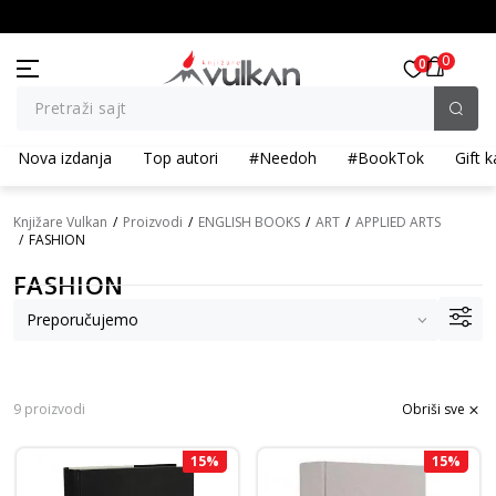
BESPLATNA ISPORUKA za porudžbine preko 3.500,00 din
0
0
Pretraži sajt
Nova izdanja
Top autori
#Needoh
#BookTok
Gift k
Knjižare Vulkan
Proizvodi
ENGLISH BOOKS
ART
APPLIED ARTS
FASHION
FASHION
9 proizvodi
Obriši sve
15
%
15
%