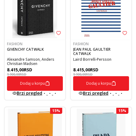
FASHION
FASHION
GIVENCHY CATWALK
JEAN PAUL GAULTIER
CATWALK
Alexandre Samson, Anders
Laird Borrelli-Persson
Christian Madsen
8.415,00
RSD
8.415,00
RSD
9.900,00
RSD
9.900,00
RSD
Dodaj u korpu
Dodaj u korpu
Brzi pregled
Brzi pregled
15
%
15
%