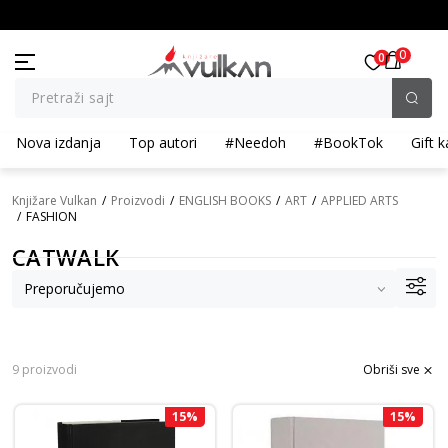
BESPLATNA ISPORUKA za porudžbine preko 3.500,00 din
0
0
Pretraži sajt
Nova izdanja
Top autori
#Needoh
#BookTok
Gift k
Knjižare Vulkan
Proizvodi
ENGLISH BOOKS
ART
APPLIED ARTS
FASHION
CATWALK
9 proizvodi
Obriši sve
15
%
15
%