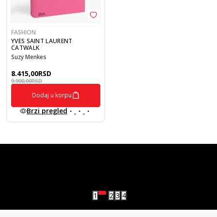
FASHION
YVES SAINT LAURENT
CATWALK
Suzy Menkes
8.415,00
RSD
9.900,00
RSD
Dodaj u korpu
Brzi pregled
vulkan klub
Vulkanova Klub članska karta
1
2
3
4