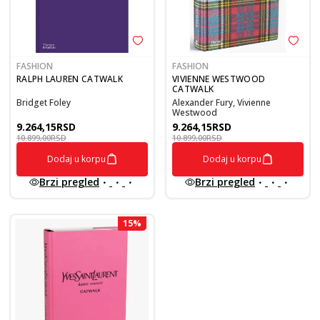
FASHION
FASHION
RALPH LAUREN CATWALK
VIVIENNE WESTWOOD
CATWALK
Bridget Foley
Alexander Fury, Vivienne
Westwood
9.264,15
RSD
9.264,15
RSD
10.899,00
RSD
10.899,00
RSD
Dodaj u korpu
Dodaj u korpu
Brzi pregled
Brzi pregled
15
%