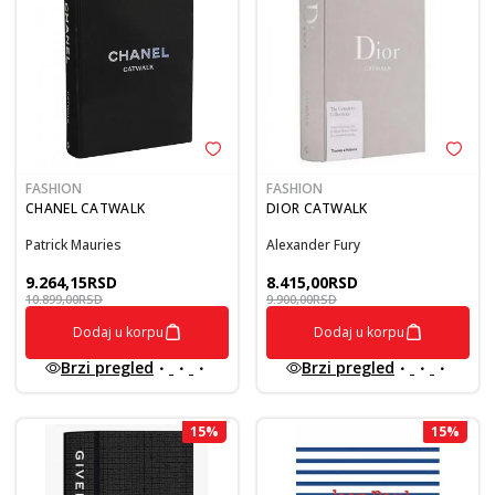
FASHION
FASHION
CHANEL CATWALK
DIOR CATWALK
Patrick Mauries
Alexander Fury
9.264,15
RSD
8.415,00
RSD
10.899,00
RSD
9.900,00
RSD
Dodaj u korpu
Dodaj u korpu
Brzi pregled
Brzi pregled
15
%
15
%