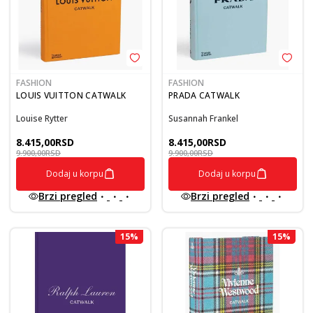
FASHION
FASHION
LOUIS VUITTON CATWALK
PRADA CATWALK
Louise Rytter
Susannah Frankel
8.415,00
RSD
8.415,00
RSD
9.900,00
RSD
9.900,00
RSD
Dodaj u korpu
Dodaj u korpu
Brzi pregled
Brzi pregled
15
%
15
%