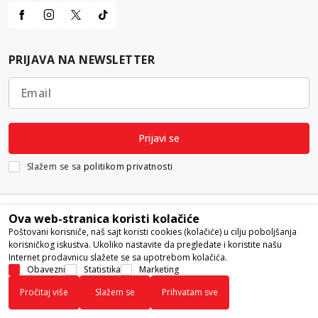
PRIJAVA NA NEWSLETTER
Email
Prijavi se
Slažem se sa
politikom privatnosti
Ova web-stranica koristi kolačiće
Poštovani korisniče, naš sajt koristi cookies (kolačiće) u cilju poboljšanja
korisničkog iskustva. Ukoliko nastavite da pregledate i koristite našu
Internet prodavnicu slažete se sa upotrebom kolačića.
Nastojimo da budemo što precizniji u opisu proizvoda, prikazu slika i
Obavezni
Statistika
Marketing
samih cena, ali ne možemo garantovati da su sve informacije kompletne i
Pročitaj više
Slažem se
Prihvatam sve
bez grešaka. Svi artikli prikazani na sajtu su deo naše ponude i ne
podrazumeva da su dostupni u svakom trenutku.