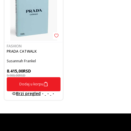
FASHION
PRADA CATWALK
Susannah Frankel
8.415,00
RSD
9.900,00
RSD
Dodaj u korpu
Brzi pregled
vulkan klub