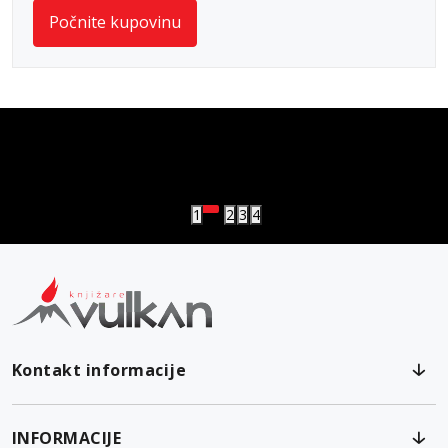
Počnite kupovinu
vulkan klub
Vulkanova Klub članska karta
1
2
3
4
Kontakt informacije
INFORMACIJE