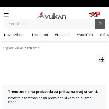
KOLIČINSKI POPUST ::: Dodatnih 10% na tri kupljena artikla
0
0
Pretraži sajt
Nova izdanja
Top autori
#Needoh
#BookTok
Gift k
Knjižare Vulkan
Proizvodi
Trenutno nema proizvoda za prikaz na ovoj stranici.
Istražite asortiman naših proizvoda klikom na dugme
ispod.