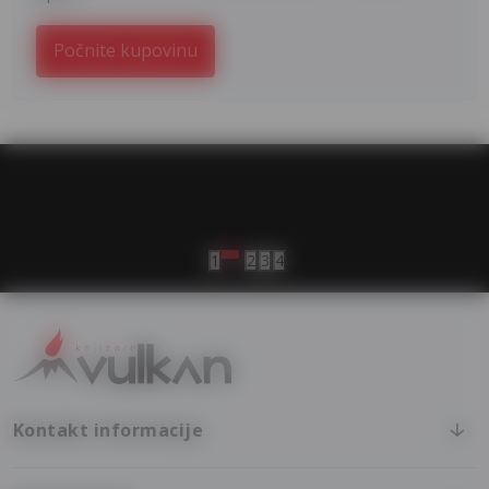
Počnite kupovinu
vulkan klub
Vulkanova Klub članska karta
1
2
3
4
Kontakt informacije