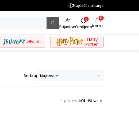
ine preko 3.500,00 din
Najčešća pitanja
0
0
Korpa
Prijavi se
Omiljeno
Harry
Jellycat
Potter
Sortiraj
1 proizvodi
Obriši sve