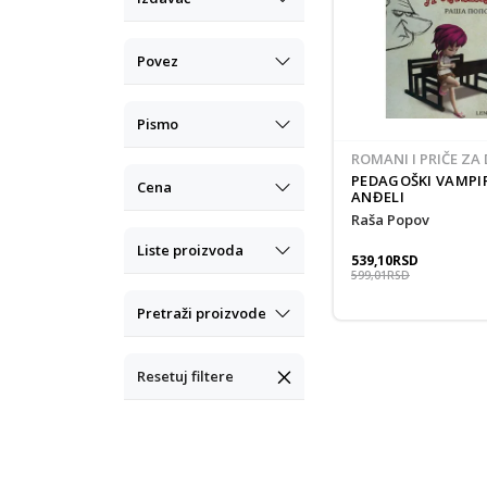
Povez
Pismo
ROMANI I PRIČE ZA 
12
PEDAGOŠKI VAMPIR
Cena
ANĐELI
Raša Popov
Liste proizvoda
539,10
RSD
599,01
RSD
Pretraži proizvode
Resetuj filtere