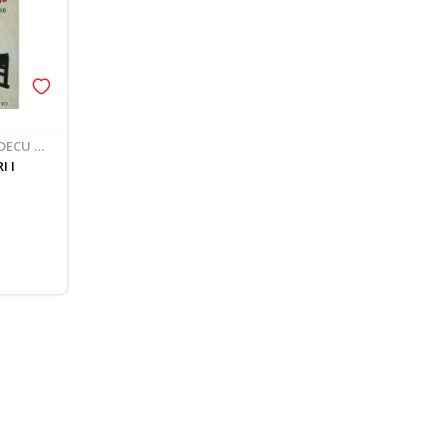
DECU 9-
I I