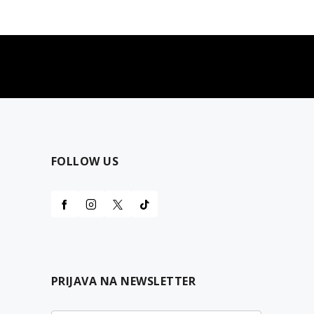
najčešća pitanja
0 dinara
Kontaktirajte nas za pomoć
FOLLOW US
PRIJAVA NA NEWSLETTER