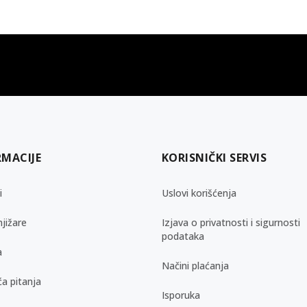
gift kartica
besplatna isporuka
Poklon kartica za svaku priliku
Za porudžbine preko 3.50
RMACIJE
KORISNIČKI SERVIS
i
Uslovi korišćenja
jižare
Izjava o privatnosti i sigurnosti
podataka
a
Načini plaćanja
a pitanja
Isporuka