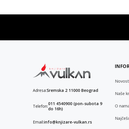
vulkan klub
Vulkanova Klub članska karta
INFO
Novost
Adresa:
Sremska 2 11000 Beograd
Naše kn
011 4540900 (pon-subota 9
O nam
Telefon:
do 16h)
Najčešć
Email:
info@knjizare-vulkan.rs