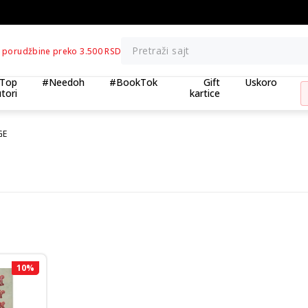
BESPLATNA ISPORUKA za porudžb
Pretraži sajt
 porudžbine preko 3.500 RSD
Top
#Needoh
#BookTok
Gift
Uskoro
tori
kartice
GE
10
%