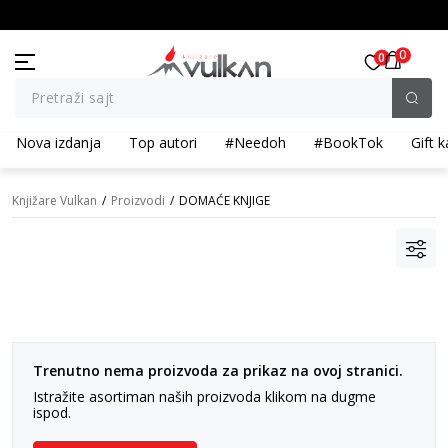
KOLIČINSKI POPUST ::: Dodatnih 10% na tri kupljena artikla
0
0
Pretraži sajt
Nova izdanja
Top autori
#Needoh
#BookTok
Gift k
Knjižare Vulkan
Proizvodi
DOMAĆE KNJIGE
Trenutno nema proizvoda za prikaz na ovoj stranici.
Istražite asortiman naših proizvoda klikom na dugme
ispod.