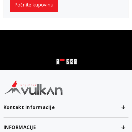
Počnite kupovinu
vulkan klub
Vulkanova Klub članska karta
1
2
3
4
Kontakt informacije
INFORMACIJE