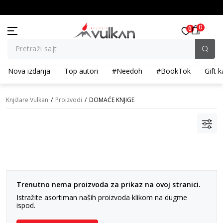
KOLIČINSKI POPUST ::: Dodatnih 10% na tri kupljena artikla
0
0
Pretraži sajt
Nova izdanja
Top autori
#Needoh
#BookTok
Gift k
Knjižare Vulkan
Proizvodi
DOMAĆE KNJIGE
Trenutno nema proizvoda za prikaz na ovoj stranici.
Istražite asortiman naših proizvoda klikom na dugme
ispod.