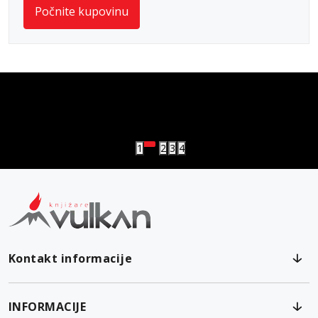
Počnite kupovinu
vulkan klub
Vulkanova Klub članska karta
1
2
3
4
Kontakt informacije
INFORMACIJE