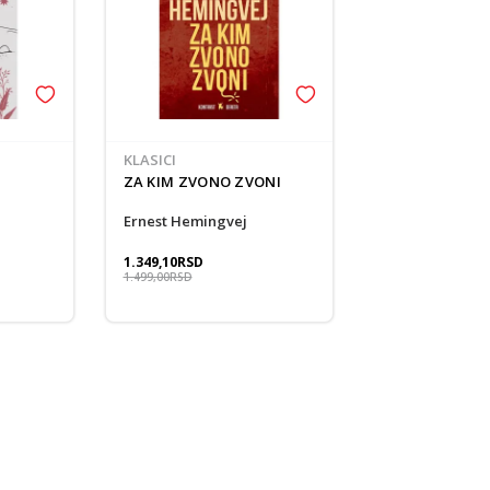
KLASICI
ZA KIM ZVONO ZVONI
Ernest Hemingvej
1.349,10
RSD
1.499,00
RSD