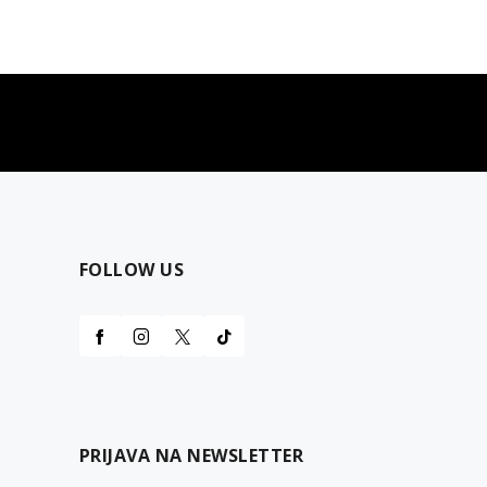
najčešća pitanja
0 dinara
Kontaktirajte nas za pomoć
FOLLOW US
PRIJAVA NA NEWSLETTER