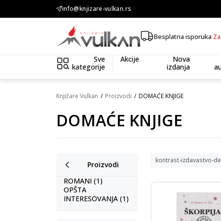
KOLIČINSKI POPUST ::: Dodatnih 10% na tri kupljena artikla
info@knjizare-vulkan.rs
Besplatna isporuka
Za
Sve
Akcije
Nova
kategorije
izdanja
au
Knjižare Vulkan
Proizvodi
DOMAĆE KNJIGE
DOMAĆE KNJIGE
kontrast-izdavastvo-de
Proizvodi
ROMANI (1)
OPŠTA
INTERESOVANJA (1)