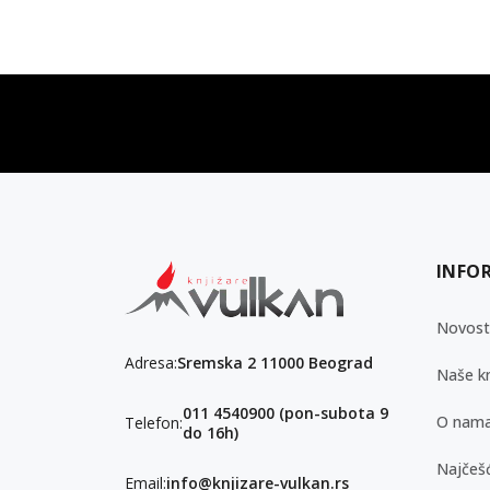
vulkan klub
Vulkanova Klub članska karta
INFO
Novost
Adresa:
Sremska 2 11000 Beograd
Naše kn
011 4540900 (pon-subota 9
O nam
Telefon:
do 16h)
Najčešć
Email:
info@knjizare-vulkan.rs