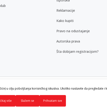
Isporuka
klub
Reklamacije
Kako kupiti
Pravo na odustajanje
Autorska prava
Šta dobijam registracijom?
kazu slika i samih cena, ali ne možemo
ačiće) u cilju poboljšanja korisničkog iskustva. Ukoliko nastavite da pregledate i 
vi artikli prikazani na sajtu su deo naše
ku.
čitaj više
Slažem se
Prihvatam sve
ava zadržana.