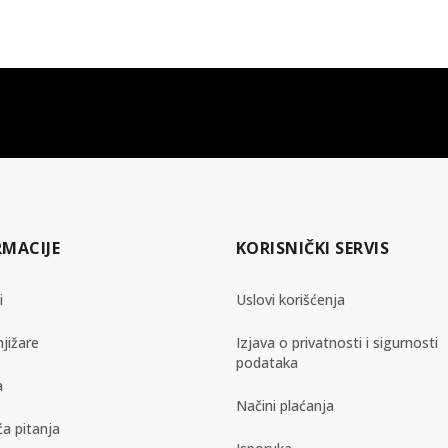
gift kartica
besplatna isporuka
Poklon kartica za svaku priliku
Za porudžbine preko 3.50
RMACIJE
KORISNIČKI SERVIS
i
Uslovi korišćenja
jižare
Izjava o privatnosti i sigurnosti
podataka
a
Načini plaćanja
a pitanja