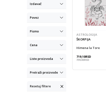
Izdavač
Povez
Pismo
ASTROLOGIJA
ŠKORPIJA
Cena
Himena la Tore
719,10
RSD
Liste proizvoda
799,00
RSD
Pretraži proizvode
Resetuj filtere