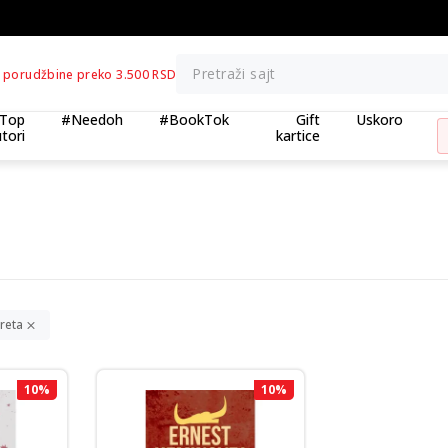
BESPLATNA ISPORUKA za porudžbine preko 3.500,00 
Pretraži sajt
 porudžbine preko 3.500 RSD
Top
#Needoh
#BookTok
Gift
Uskoro
tori
kartice
reta
10
%
10
%