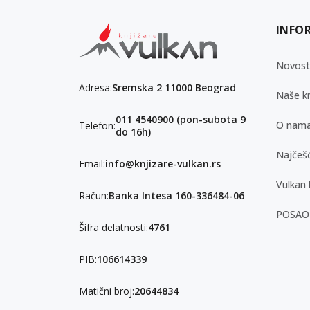
INFO
Novost
Adresa:
Sremska 2 11000 Beograd
Naše kn
011 4540900 (pon-subota 9
O nam
Telefon:
do 16h)
Najčešć
Email:
info@knjizare-vulkan.rs
Vulkan 
Račun:
Banka Intesa 160-336484-06
POSAO
Šifra delatnosti:
4761
PIB:
106614339
Matični broj:
20644834