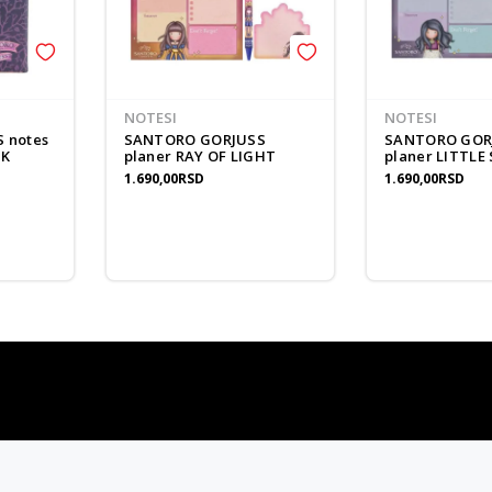
NOTESI
NOTESI
 notes
SANTORO GORJUSS
SANTORO GOR
SK
planer RAY OF LIGHT
planer LITTL
CLOUD
1.690,00
RSD
1.690,00
RSD
gift kartica
besplatna isporuka
Poklon kartica za svaku priliku
Za porudžbine preko 3.50