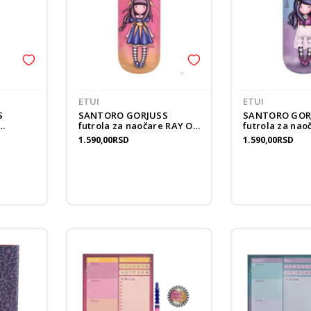
ETUI
ETUI
S
SANTORO GORJUSS
SANTORO GOR
futrola za naočare RAY OF
futrola za naočare 
LIGHT
STORM CLOUD
1.590,00
RSD
1.590,00
RSD