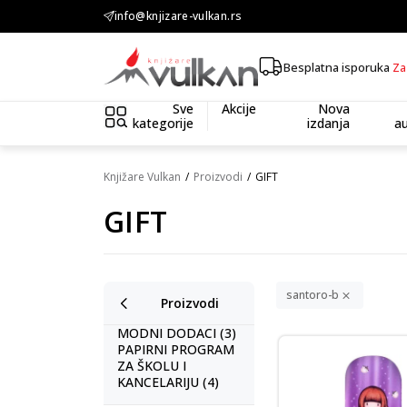
KOLIČINSKI POPUST ::: Dodatnih 10% na tri kupljena artikla
info@knjizare-vulkan.rs
Besplatna isporuka
Za
Sve
Akcije
Nova
kategorije
izdanja
au
Knjižare Vulkan
Proizvodi
GIFT
GIFT
santoro-b
Proizvodi
MODNI DODACI (3)
PAPIRNI PROGRAM
ZA ŠKOLU I
KANCELARIJU (4)