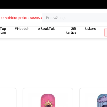
BESPLATNA ISPORUKA za porudžbine preko 3.500,00 din
Pretraži sajt
 porudžbine preko 3.500 RSD
Top
#Needoh
#BookTok
Gift
Uskoro
tori
kartice