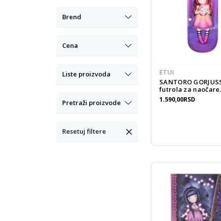
Brend
Cena
ETUI
Liste proizvoda
SANTORO GORJUS
futrola za naočare
FIREFLY DAWN
1.590,00
RSD
Pretraži proizvode
Resetuj filtere