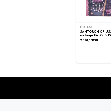
NOTESI
SANTORO GORJUSS
na linije FAIRY DU
2.390,00
RSD
vulkan klub
Vulkanova Klub članska karta