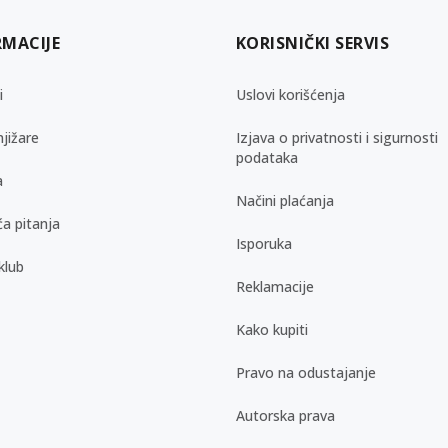
RMACIJE
KORISNIČKI SERVIS
i
Uslovi korišćenja
jižare
Izjava o privatnosti i sigurnosti
podataka
a
Načini plaćanja
a pitanja
Isporuka
klub
Reklamacije
Kako kupiti
Pravo na odustajanje
Autorska prava