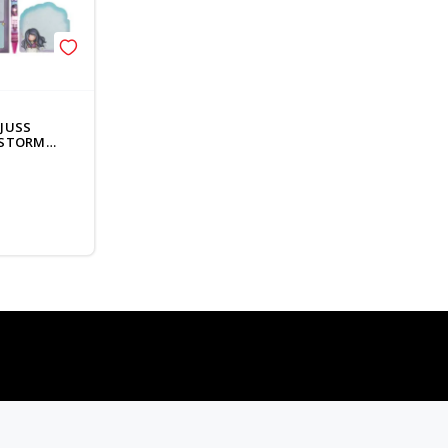
JUSS
E STORM
najčešća pitanja
0 dinara
Kontaktirajte nas za pomoć