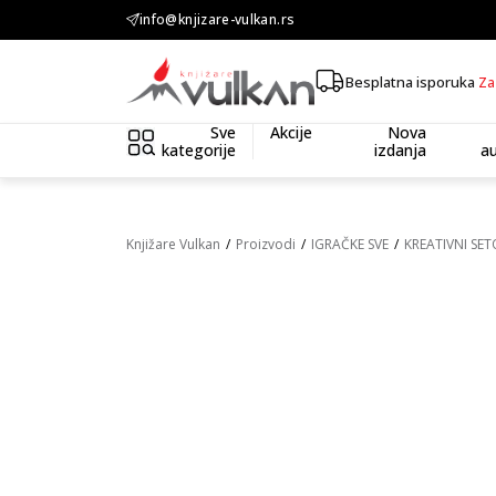
KOLIČINSKI POPUST ::: Dodatnih 10% na tri kupljena artikla
info@knjizare-vulkan.rs
Besplatna isporuka
Za
Sve
Akcije
Nova
kategorije
izdanja
au
Knjižare Vulkan
Proizvodi
IGRAČKE SVE
KREATIVNI SET