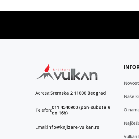
vulkan klub
Vulkanova Klub članska karta
INFO
Novost
Adresa:
Sremska 2 11000 Beograd
Naše kn
011 4540900 (pon-subota 9
O nam
Telefon:
do 16h)
Najčešć
Email:
info@knjizare-vulkan.rs
Vulkan 