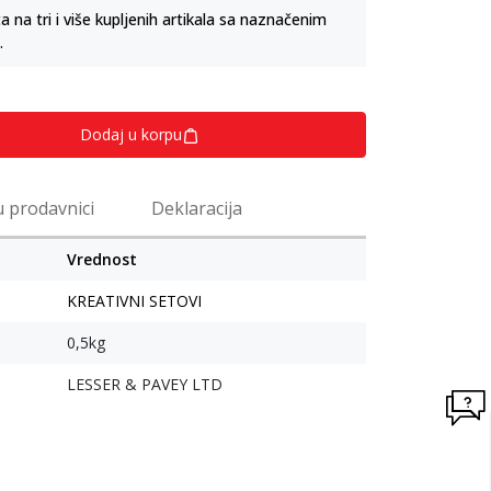
na tri i više kupljenih artikala sa naznačenim
.
Dodaj u korpu
u prodavnici
Deklaracija
Vrednost
KREATIVNI SETOVI
0,5kg
LESSER & PAVEY LTD