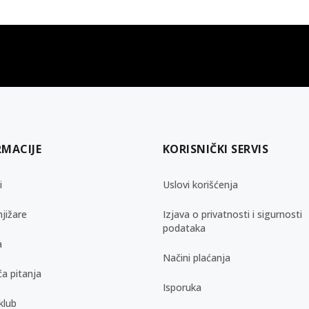
gift kartica
besplatna isporuka
Poklon kartica za svaku priliku
Za porudžbine preko 3.50
RMACIJE
KORISNIČKI SERVIS
i
Uslovi korišćenja
jižare
Izjava o privatnosti i sigurnosti
podataka
a
Načini plaćanja
a pitanja
Isporuka
klub