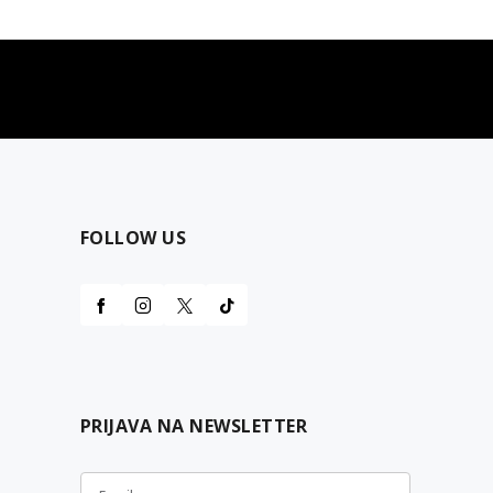
najčešća pitanja
0 dinara
Kontaktirajte nas za pomoć
FOLLOW US
PRIJAVA NA NEWSLETTER