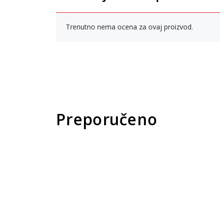
Trenutno nema ocena za ovaj proizvod.
Preporučeno
New
Pri
pro
Un