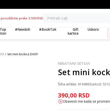
BESPLATNA ISPORUKA za porudžbine preko 3.500,00 din
Pretraži sajt
 porudžbine preko 3.500 RSD
Top
#Needoh
#BookTok
Gift
Uskoro
tori
kartice
OVI
Set mini kockica DAISY
KREATIVNI SETOVI
Set mini kock
Šifra artikla:
414490
Barkod:
501
390,00
RSD
Obavesti me kada se promen