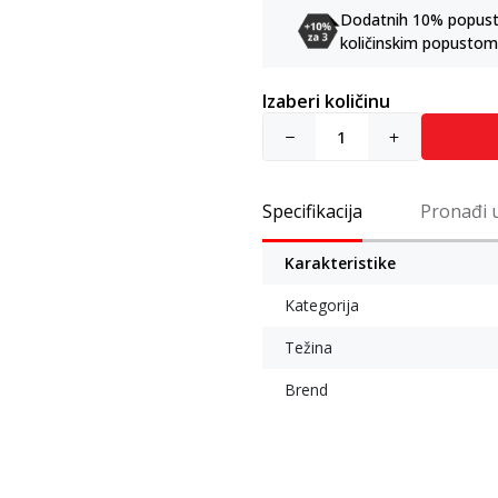
Dodatnih 10% popusta 
količinskim popustom
Izaberi količinu
Specifikacija
Pronađi 
Karakteristike
Kategorija
Težina
Brend