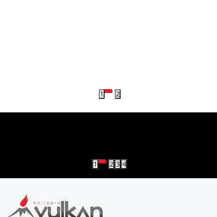
poklon Body Mist
Pripremili smo savršen dodatak za tvoje letnje čitalačke
večeri – uz svaki kupljeni BookTok naslov u Vulkan
knjižarama, na poklon dobijaš Body Mist.
29.07.2026
Detaljnije
1
2
vulkan klub
Vulkanova Klub članska karta
1
2
3
4