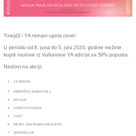
Tinejdž i YA romani upola cene!
U periodu od 8. juna do 5. jula 2020. godine možete
kupiti naslove iz Vulkanove YA edicije sa 50% popusta.
Naslovi na akciji:
1
13 MINUTA
2
AMERIČKA DINASTIJA 1
3
APLAUZ
4
CARSTVO PESKA
5
CVET
6
DESET SASTANAKA NASLEPO
7
DRANGULIJE