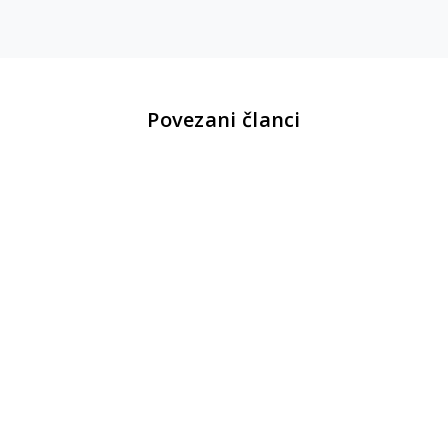
Povezani članci
Novosti
Uz svaki kupljen Booktok naslov