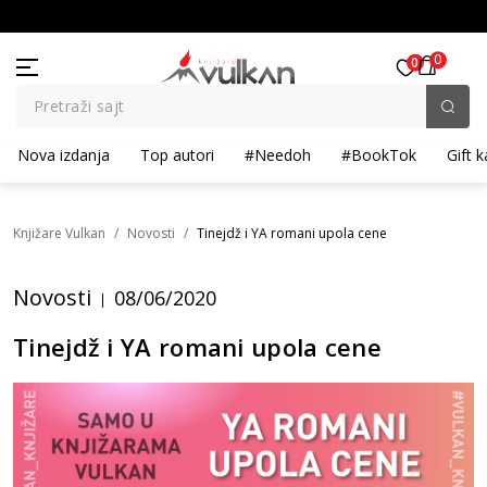
BESPLATNA ISPORUKA za porudžbine preko 3.500,00 din
0
0
Pretraži sajt
Nova izdanja
Top autori
#Needoh
#BookTok
Gift k
Knjižare Vulkan
Novosti
Tinejdž i YA romani upola cene
Novosti
08/06/2020
Tinejdž i YA romani upola cene