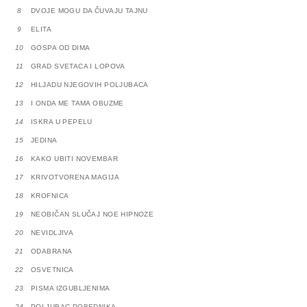
8
DVOJE MOGU DA ČUVAJU TAJNU
9
ELITA
10
GOSPA OD DIMA
11
GRAD SVETACA I LOPOVA
12
HILJADU NJEGOVIH POLJUBACA
13
I ONDA ME TAMA OBUZME
14
ISKRA U PEPELU
15
JEDINA
16
KAKO UBITI NOVEMBAR
17
KRIVOTVORENA MAGIJA
18
KROFNICA
19
NEOBIČAN SLUČAJ NOE HIPNOZE
20
NEVIDLJIVA
21
ODABRANA
22
OSVETNICA
23
PISMA IZGUBLJENIMA
24
POLJUBAC POBEDNIKA