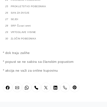
25
PROKLETSTVO POBEDNIKA
26
SAN ZA DVOJE
27
SEJDI
28
SRP Čuvari smrti
29
VRTOGLAVE VISINE
30
ZLOČIN POBEDNIKA
* dok traju zalihe
* popust se ne sabira sa članskim popustom
* akcija ne važi za online kupovinu