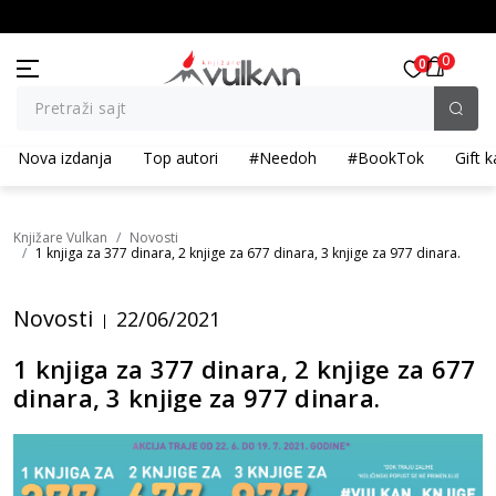
I POPUST ::: Dodatnih 10% na tri kupljena artikla
BESPLATNA ISPORUKA za porudž
0
0
Pretraži sajt
Nova izdanja
Top autori
#Needoh
#BookTok
Gift k
Knjižare Vulkan
Novosti
1 knjiga za 377 dinara, 2 knjige za 677 dinara, 3 knjige za 977 dinara.
Novosti
22/06/2021
1 knjiga za 377 dinara, 2 knjige za 677
dinara, 3 knjige za 977 dinara.