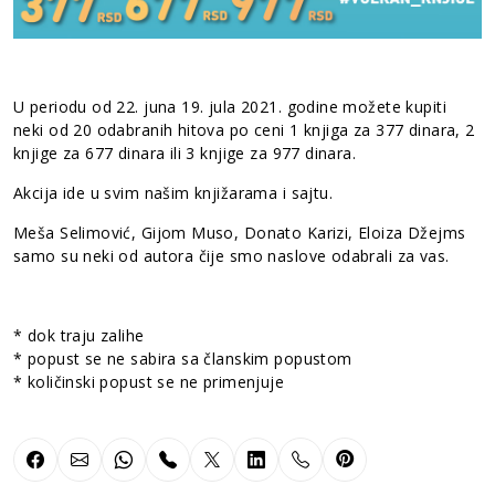
U periodu od 22. juna 19. jula 2021. godine možete kupiti
neki od 20 odabranih hitova po ceni 1 knjiga za 377 dinara, 2
knjige za 677 dinara ili 3 knjige za 977 dinara.
Akcija ide u svim našim knjižarama i sajtu.
Meša Selimović, Gijom Muso, Donato Karizi, Eloiza Džejms
samo su neki od autora čije smo naslove odabrali za vas.
* dok traju zalihe
* popust se ne sabira sa članskim popustom
* količinski popust se ne primenjuje