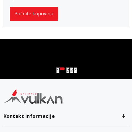
Počnite kupovinu
vulkan klub
Vulkanova Klub članska karta
1
2
3
4
Kontakt informacije