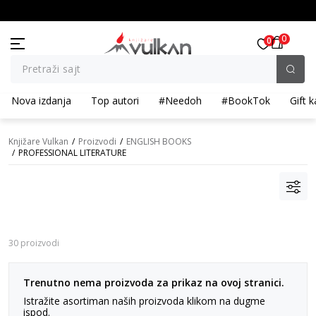
BESPLATNA ISPORUKA za porudžbine preko 3.500,00 din
0
0
Pretraži sajt
Nova izdanja
Top autori
#Needoh
#BookTok
Gift k
Knjižare Vulkan
Proizvodi
ENGLISH BOOKS
PROFESSIONAL LITERATURE
30 proizvodi
Trenutno nema proizvoda za prikaz na ovoj stranici.
Istražite asortiman naših proizvoda klikom na dugme
ispod.