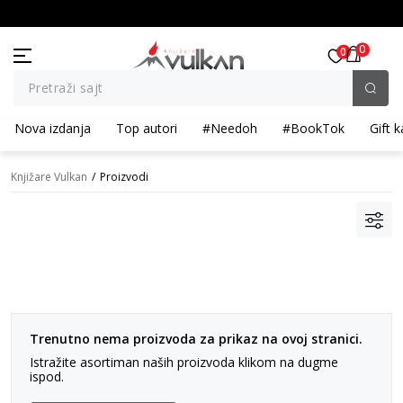
KOLIČINSKI POPUST ::: Dodatnih 10% na tri kupljena artikla
0
0
Pretraži sajt
Nova izdanja
Top autori
#Needoh
#BookTok
Gift k
Knjižare Vulkan
Proizvodi
Trenutno nema proizvoda za prikaz na ovoj stranici.
Istražite asortiman naših proizvoda klikom na dugme
ispod.