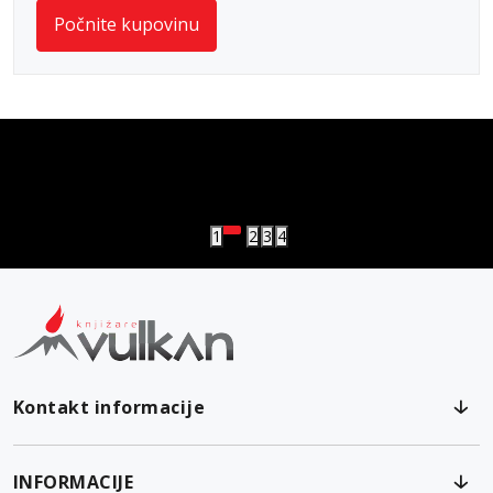
Počnite kupovinu
vulkan klub
Vulkanova Klub članska karta
1
2
3
4
Kontakt informacije
INFORMACIJE