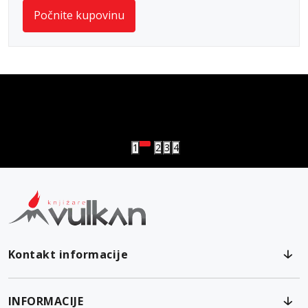
Počnite kupovinu
vulkan klub
Vulkanova Klub članska karta
1
2
3
4
Kontakt informacije
INFORMACIJE