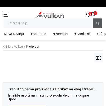
BESPLATNA ISPORUKA za porudžbine preko 3.500,00 din
0
0
Pretraži sajt
Nova izdanja
Top autori
#Needoh
#BookTok
Gift k
Knjižare Vulkan
Proizvodi
Trenutno nema proizvoda za prikaz na ovoj stranici.
Istražite asortiman naših proizvoda klikom na dugme
ispod.