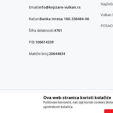
Najčešć
Email:
info@knjizare-vulkan.rs
Vulkan 
Račun:
Banka Intesa 160-336484-06
POSAO
Šifra delatnosti:
4761
PIB:
106614339
Matični broj:
20644834
Ova web-stranica koristi kolačiće
Nastojimo da budemo što precizniji u opisu proizvoda, pri
Poštovani korisniče, naš sajt koristi cookies (kol
garantovati da su sve informacije kompletne i bez grešaka. S
upotrebom kolačića.
ponude i ne podrazumeva da su dostupni u svakom trenut