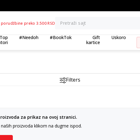
KOLIČINSKI POPUST ::: Dodatnih 10% na tri kupljena artikla
Pretraži sajt
 porudžbine preko 3.500 RSD
Top
#Needoh
#BookTok
Gift
Uskoro
tori
kartice
Filters
oizvoda za prikaz na ovoj stranici.
n naših proizvoda klikom na dugme ispod.