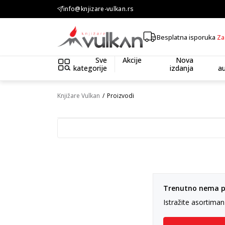
 3.500,00 din
info@knjizare-vulkan.rs
Besplatna isporuka
Za
Sve
Akcije
Nova
kategorije
izdanja
au
Knjižare Vulkan
Proizvodi
Trenutno nema pr
Istražite asortima