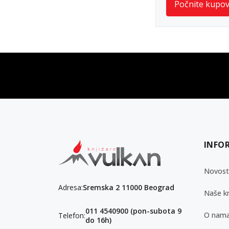
Počnite kupo
vulkan klub
Vulkanova Klub članska karta
INFO
Novost
Adresa:
Sremska 2 11000 Beograd
Naše kn
011 4540900 (pon-subota 9
O nam
Telefon:
do 16h)