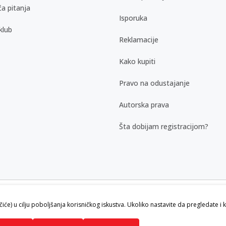
a pitanja
Isporuka
klub
Reklamacije
Kako kupiti
Pravo na odustajanje
Autorska prava
Šta dobijam registracijom?
kazu slika i samih cena, ali ne možemo
ačiće) u cilju poboljšanja korisničkog iskustva. Ukoliko nastavite da pregledate i 
vi artikli prikazani na sajtu su deo naše
ku.