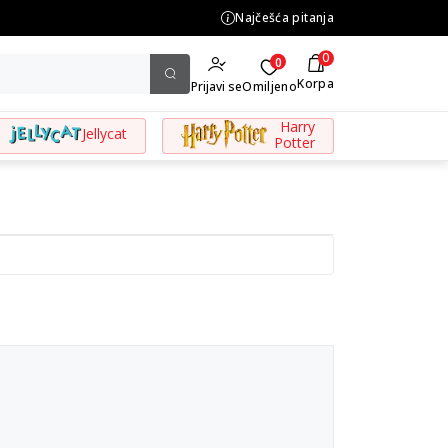
BESPLATNA ISPORUKA za porudžbine preko 3.500,00 din
Najčešća pitanja
0
0
Korpa
Prijavi se
Omiljeno
Harry
Jellycat
Potter