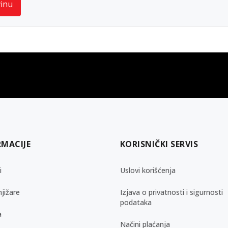
vinu
gift kartica
besplatna isporuka
Poklon kartica za svaku priliku
Za porudžbine preko 3.50
RMACIJE
KORISNIČKI SERVIS
i
Uslovi korišćenja
jižare
Izjava o privatnosti i sigurnosti
podataka
a
Načini plaćanja