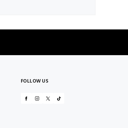
najčešća pitanja
0 dinara
Kontaktirajte nas za pomoć
FOLLOW US