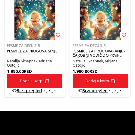
PESME ZA DECU 3-5
PESME ZA DECU 3-5
PESMICE ZA PROGOVARANJE
PESMICE ZA PROGOVARANJE -
ČAROBNI VODIČ DO PRVIH
REČI VAŠEG DETETA
Natalija Sknepnek, Mirjana
Natalija Sknepnek, Mirjana
Ostojić
Ostojić
1.990,00
RSD
1.990,00
RSD
Dodaj u korpu
Dodaj u korpu
Brzi pregled
Brzi pregled
vulkan klub
Vulkanova Klub članska karta