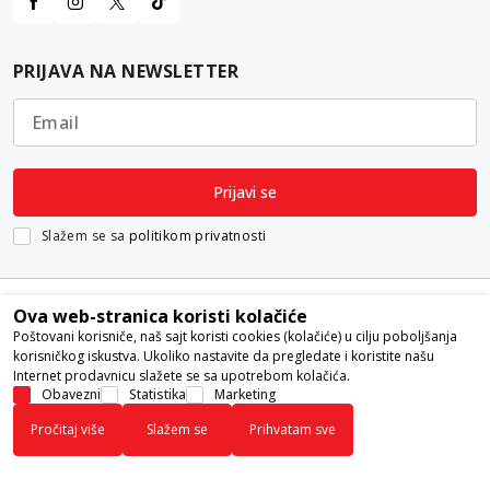
PRIJAVA NA NEWSLETTER
Email
Prijavi se
Slažem se sa
politikom privatnosti
Ova web-stranica koristi kolačiće
Poštovani korisniče, naš sajt koristi cookies (kolačiće) u cilju poboljšanja
korisničkog iskustva. Ukoliko nastavite da pregledate i koristite našu
Internet prodavnicu slažete se sa upotrebom kolačića.
Nastojimo da budemo što precizniji u opisu proizvoda, prikazu slika i
Obavezni
Statistika
Marketing
samih cena, ali ne možemo garantovati da su sve informacije kompletne i
Pročitaj više
Slažem se
Prihvatam sve
bez grešaka. Svi artikli prikazani na sajtu su deo naše ponude i ne
podrazumeva da su dostupni u svakom trenutku.