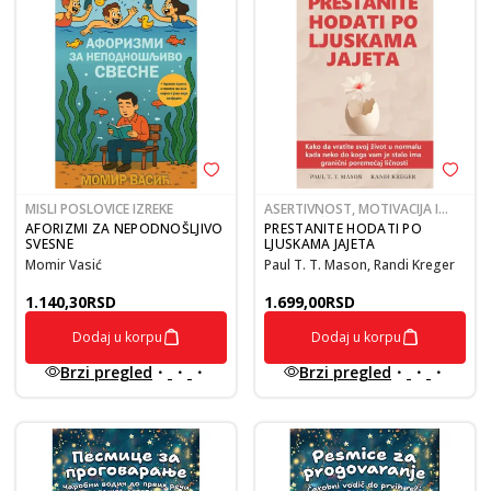
MISLI POSLOVICE IZREKE
ASERTIVNOST, MOTIVACIJA I
SAMOPOŠTOVANJE
AFORIZMI ZA NEPODNOŠLJIVO
PRESTANITE HODATI PO
SVESNE
LJUSKAMA JAJETA
Momir Vasić
Paul T. T. Mason, Randi Kreger
1.140,30
RSD
1.699,00
RSD
Dodaj u korpu
Dodaj u korpu
Brzi pregled
Brzi pregled