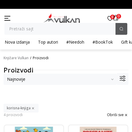
artikla
BESPLATNA ISPORUKA za porudžbine preko 3.500,00 din
0
0
Pretraži sajt
Nova izdanja
Top autori
#Needoh
#BookTok
Gift k
Knjižare Vulkan
Proizvodi
Proizvodi
korisna-knjiga
4 proizvodi
Obriši sve