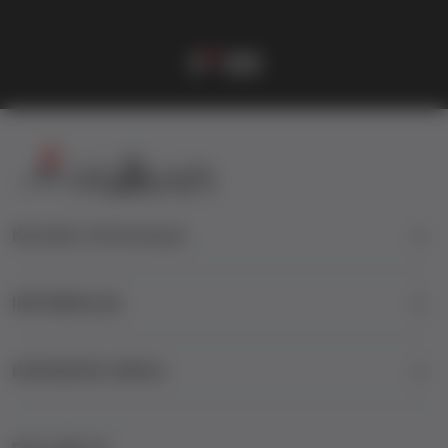
vulkan klub
Vulkanova Klub članska karta
1
2
3
4
Kontakt informacije
INFORMACIJE
KORISNIČKI SERVIS