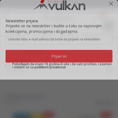
BESPLATNA ISPORUKA za porudžbine preko 3.500,00 din
0
0
Pretraži sajt
Newsletter prijava
Prijavite se na newsletter i budite u toku sa najnovijim
Nova izdanja
Top autori
#Needoh
#BookTok
Gift k
kolekcijama, promocijama i događajima.
Unesite Vašu e‑mail adresu da biste se prijavili na newsletter.
Knjižare Vulkan
Proizvodi
Proizvodi
Prijavi se
Potvrđujem da imam 18 godina ili više i da sam pročitao, razumeo
i slažem se sa
politikom privatnosti
miba-books-dn-centar
2 proizvodi
Obriši sve
10
%
10
%