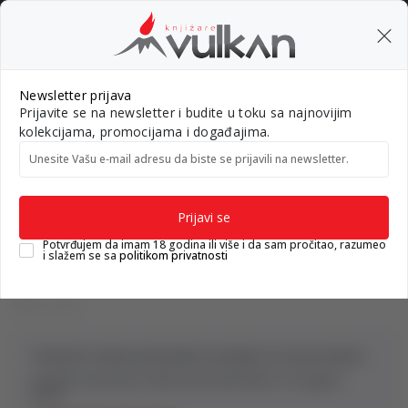
BESPLATNA ISPORUKA za porudžbine preko 3.500,00 din
0
0
Pretraži sajt
Newsletter prijava
Prijavite se na newsletter i budite u toku sa najnovijim
Nova izdanja
Top autori
#Needoh
#BookTok
Gift k
kolekcijama, promocijama i događajima.
Unesite Vašu e‑mail adresu da biste se prijavili na newsletter.
Knjižare Vulkan
Proizvodi
Prijavi se
Potvrđujem da imam 18 godina ili više i da sam pročitao, razumeo
i slažem se sa
politikom privatnosti
480 proizvodi
Trenutno nema proizvoda za prikaz na ovoj stranici.
Istražite asortiman naših proizvoda klikom na dugme
ispod.