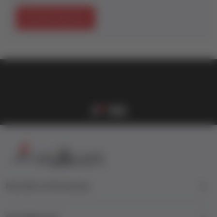
Počnite kupovinu
vulkan klub
Vulkanova Klub članska karta
1
2
3
4
Kontakt informacije