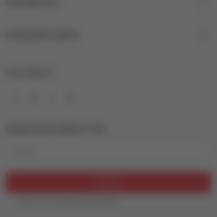
INFORMACIJE
KORISNIČKI SERVIS
FOLLOW US
PRIJAVA NA NEWSLETTER
Email
Prijavi se
Slažem se sa
politikom privatnosti