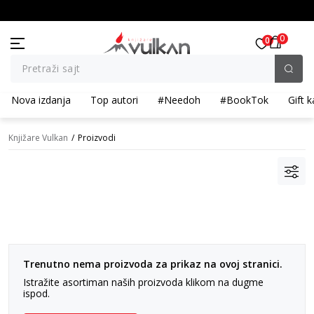
KOLIČINSKI POPUST ::: Dodatnih 10% na tri kupljena artikla
BESPL
0
0
Pretraži sajt
Nova izdanja
Top autori
#Needoh
#BookTok
Gift k
Knjižare Vulkan
Proizvodi
Trenutno nema proizvoda za prikaz na ovoj stranici.
Istražite asortiman naših proizvoda klikom na dugme
ispod.