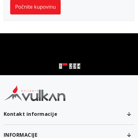
Počnite kupovinu
vulkan klub
Vulkanova Klub članska karta
1
2
3
4
Kontakt informacije
INFORMACIJE