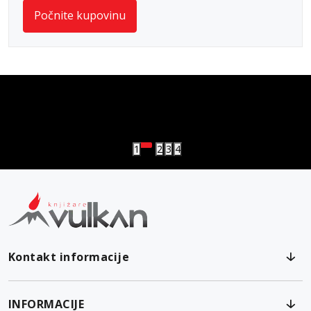
Počnite kupovinu
vulkan klub
Vulkanova Klub članska karta
1
2
3
4
Kontakt informacije
INFORMACIJE