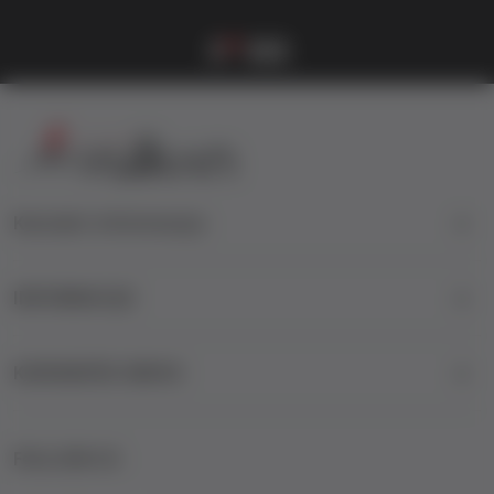
Vulkanova Klub članska karta
1
2
3
4
Kontakt informacije
INFORMACIJE
KORISNIČKI SERVIS
FOLLOW US