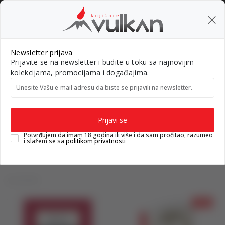
BESPLATNA ISPORUKA za porudžbine preko 3.500,00 din
0
0
Pretraži sajt
Newsletter prijava
Prijavite se na newsletter i budite u toku sa najnovijim
Nova izdanja
Top autori
#Needoh
#BookTok
Gift k
kolekcijama, promocijama i događajima.
Unesite Vašu e‑mail adresu da biste se prijavili na newsletter.
Knjižare Vulkan
Proizvodi
Proizvodi
Prijavi se
Potvrđujem da imam 18 godina ili više i da sam pročitao, razumeo
i slažem se sa
politikom privatnosti
2 proizvodi
10
%