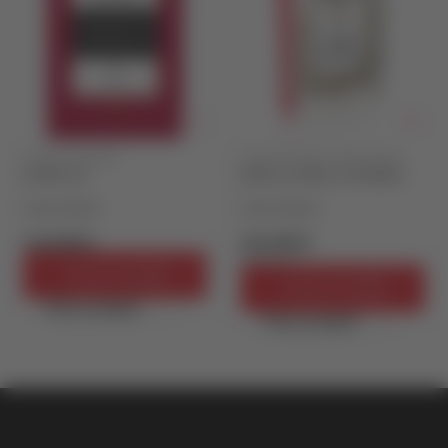
DOMAĆI ROMAN
DOMAĆE PRIČE I PRIPOVETKE
KOREKTOR
JEDNA UPORNA USPOMENA
Danilo Nikolić
Danilo Nikolić
726,00
RSD
584,99
RSD
650,00
RSD
Dodaj u korpu
Dodaj u korpu
Brzi pregled
Brzi pregled
vulkan klub