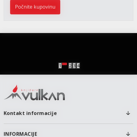
Počnite kupovinu
vulkan klub
Vulkanova Klub članska karta
1
2
3
4
Kontakt informacije
INFORMACIJE