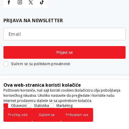
PRIJAVA NA NEWSLETTER
Email
Prijavi se
Slažem se sa
politikom privatnosti
Ova web-stranica koristi kolačiće
Poštovani korisniče, naš sajt koristi cookies (kolačiće) u cilju poboljšanja
korisničkog iskustva. Ukoliko nastavite da pregledate i koristite našu
Internet prodavnicu slažete se sa upotrebom kolačića.
Nastojimo da budemo što precizniji u opisu proizvoda, prikazu slika i
Obavezni
Statistika
Marketing
samih cena, ali ne možemo garantovati da su sve informacije kompletne i
Pročitaj više
Slažem se
Prihvatam sve
bez grešaka. Svi artikli prikazani na sajtu su deo naše ponude i ne
podrazumeva da su dostupni u svakom trenutku.