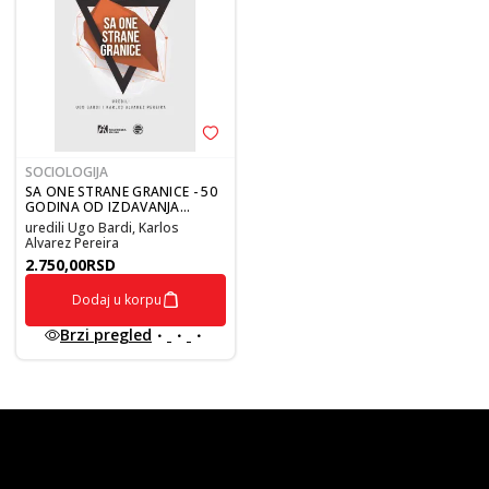
SOCIOLOGIJA
SA ONE STRANE GRANICE - 50
GODINA OD IZDAVANJA
PUBLIKACIJE GRANICE RASTA,
uredili Ugo Bardi, Karlos
ŠTA SMO I ŠTA NAS ČEKA
Alvarez Pereira
2.750,00
RSD
Dodaj u korpu
Brzi pregled
vulkan klub
Vulkanova Klub članska karta