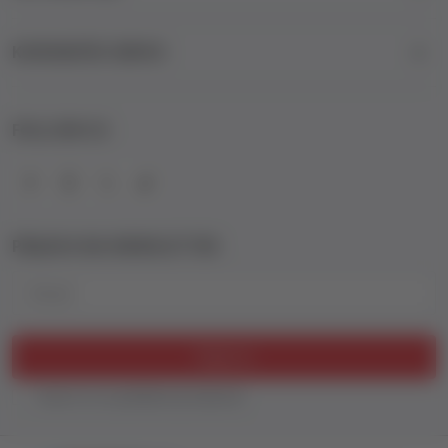
KORISNIČKI SERVIS
FOLLOW US
PRIJAVA NA NEWSLETTER
Email
Prijavi se
Slažem se sa
politikom privatnosti