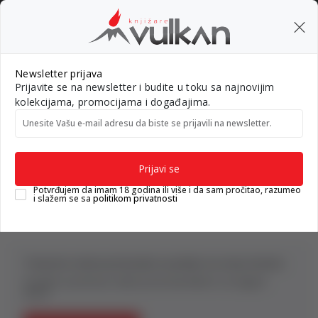
BESPLATNA ISPORUKA za porudžbine preko 3.500,00 din
0
0
Pretraži sajt
Newsletter prijava
Prijavite se na newsletter i budite u toku sa najnovijim
Nova izdanja
Top autori
#Needoh
#BookTok
Gift k
kolekcijama, promocijama i događajima.
Unesite Vašu e‑mail adresu da biste se prijavili na newsletter.
Knjižare Vulkan
Proizvodi
DOMAĆE KNJIGE
ROMANI
Prijavi se
Potvrđujem da imam 18 godina ili više i da sam pročitao, razumeo
i slažem se sa
politikom privatnosti
Trenutno nema proizvoda za prikaz na ovoj stranici.
Istražite asortiman naših proizvoda klikom na dugme
ispod.