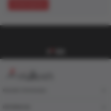
Počnite kupovinu
vulkan klub
Vulkanova Klub članska karta
1
2
3
4
Kontakt informacije
INFORMACIJE