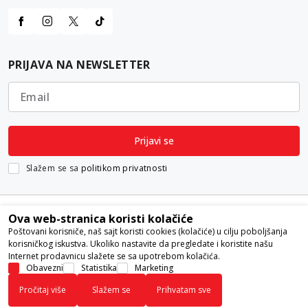
PRIJAVA NA NEWSLETTER
Email
Prijavi se
Slažem se sa
politikom privatnosti
Ova web-stranica koristi kolačiće
Poštovani korisniče, naš sajt koristi cookies (kolačiće) u cilju poboljšanja
korisničkog iskustva. Ukoliko nastavite da pregledate i koristite našu
Internet prodavnicu slažete se sa upotrebom kolačića.
Nastojimo da budemo što precizniji u opisu proizvoda, prikazu slika i
Obavezni
Statistika
Marketing
samih cena, ali ne možemo garantovati da su sve informacije kompletne i
Pročitaj više
Slažem se
Prihvatam sve
bez grešaka. Svi artikli prikazani na sajtu su deo naše ponude i ne
podrazumeva da su dostupni u svakom trenutku.