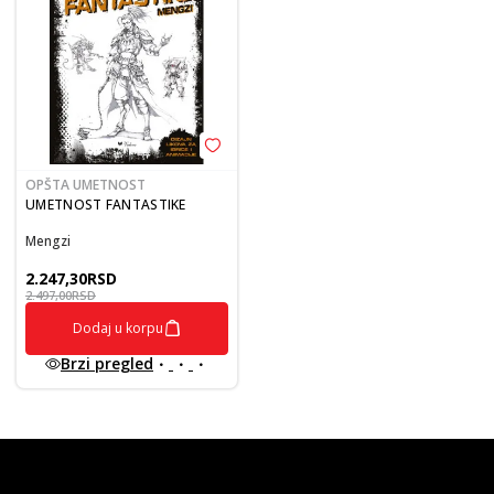
OPŠTA UMETNOST
UMETNOST FANTASTIKE
Mengzi
2.247,30
RSD
2.497,00
RSD
Dodaj u korpu
Brzi pregled
vulkan klub