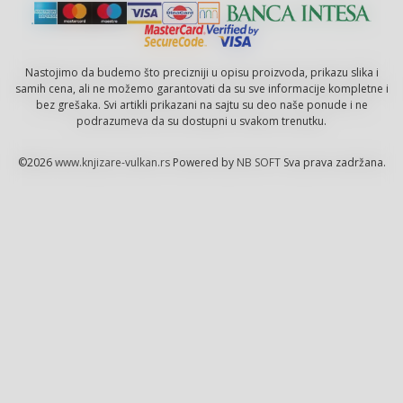
Nastojimo da budemo što precizniji u opisu proizvoda, prikazu slika i
samih cena, ali ne možemo garantovati da su sve informacije kompletne i
bez grešaka. Svi artikli prikazani na sajtu su deo naše ponude i ne
podrazumeva da su dostupni u svakom trenutku.
©2026
www.knjizare-vulkan.rs
Powered by
NB SOFT
Sva prava zadržana.