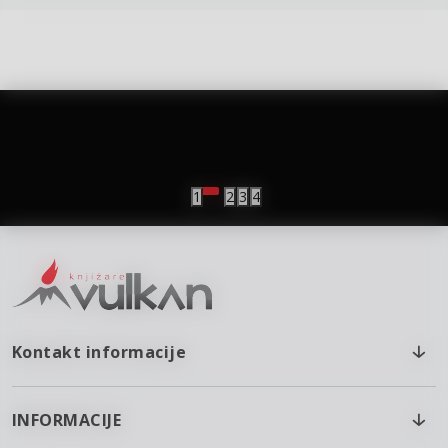
vulkan klub
Vulkanova Klub članska karta
1
2
3
4
Kontakt informacije
INFORMACIJE