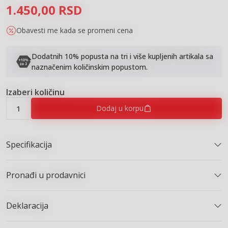
1.450,00
RSD
Obavesti me kada se promeni cena
Dodatnih 10% popusta na tri i više kupljenih artikala sa
naznačenim količinskim popustom.
Izaberi količinu
Dodaj u korpu
Specifikacija
Pronađi u prodavnici
Deklaracija