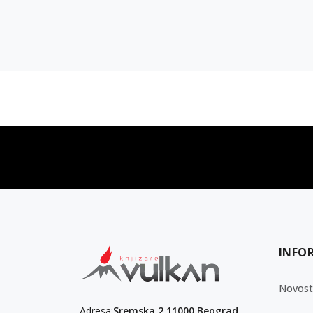
vulkan klub
Vulkanova Klub članska karta
INFO
Novost
Adresa:
Sremska 2 11000 Beograd