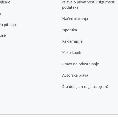
jižare
Izjava o privatnosti i sigurnosti
podataka
a
Načini plaćanja
a pitanja
Isporuka
klub
Reklamacije
Kako kupiti
Pravo na odustajanje
Autorska prava
Šta dobijam registracijom?