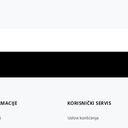
gift kartica
besplatna isporuka
Poklon kartica za svaku priliku
Za porudžbine preko 3.50
RMACIJE
KORISNIČKI SERVIS
i
Uslovi korišćenja