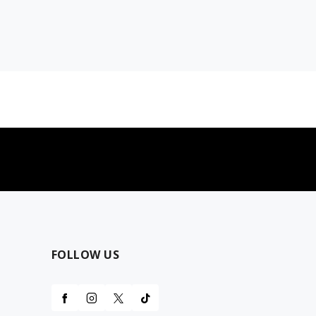
najčešća pitanja
0 dinara
Kontaktirajte nas za pomoć
FOLLOW US