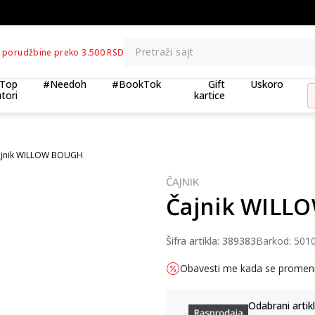
BESPLATNA ISPORUKA za porudžbine preko 3.500,00 din
Pretraži sajt
 porudžbine preko 3.500 RSD
Top
#Needoh
#BookTok
Gift
Uskoro
tori
kartice
jnik WILLOW BOUGH
ČAJNIK
Čajnik WILL
Šifra artikla:
389383
Barkod:
501
Obavesti me kada se promen
Odabrani artikl