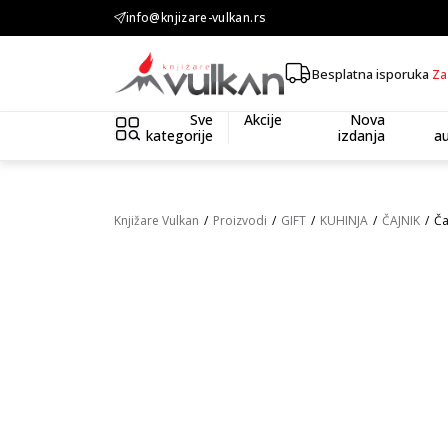
KOLIČINSKI POPUST ::: Dodatnih 10% na tri kupljena artikla
info@knjizare-vulkan.rs
Besplatna isporuka
Za
Sve
Akcije
Nova
kategorije
izdanja
au
Knjižare Vulkan
Proizvodi
GIFT
KUHINJA
ČAJNIK
Ča