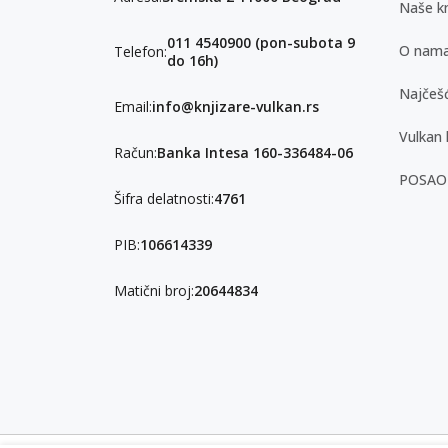
Naše kn
011 4540900 (pon-subota 9
O nam
Telefon:
do 16h)
Najčešć
Email:
info@knjizare-vulkan.rs
Vulkan 
Račun:
Banka Intesa 160-336484-06
POSAO
Šifra delatnosti:
4761
PIB:
106614339
Matični broj:
20644834