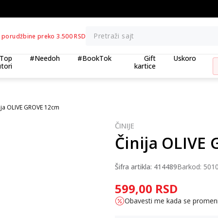
BESPLATNA ISPORUKA za porudžbine preko 3.500,00 din
Pretraži sajt
 porudžbine preko 3.500 RSD
Top
#Needoh
#BookTok
Gift
Uskoro
tori
kartice
ija OLIVE GROVE 12cm
ČINIJE
Činija OLIVE
Šifra artikla:
414489
Barkod:
501
599,00
RSD
Obavesti me kada se promen