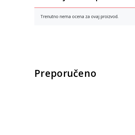
Trenutno nema ocena za ovaj proizvod.
Preporučeno
New
Pri
pro
Un