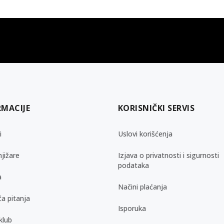
gift kartica
besplatna isporuka
Poklon kartica za svaku priliku
Za porudžbine preko 3.50
RMACIJE
KORISNIČKI SERVIS
i
Uslovi korišćenja
jižare
Izjava o privatnosti i sigurnosti
podataka
a
Načini plaćanja
a pitanja
Isporuka
klub