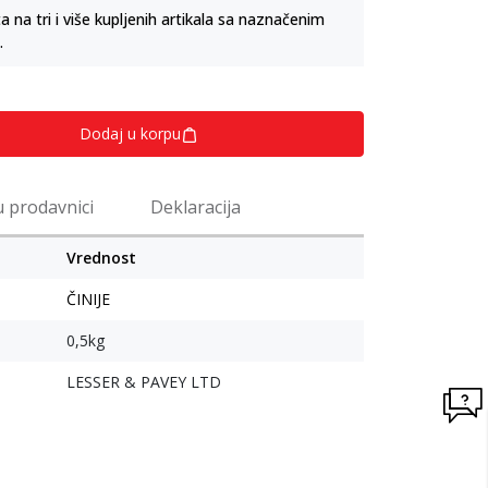
na tri i više kupljenih artikala sa naznačenim
.
Dodaj u korpu
u prodavnici
Deklaracija
Vrednost
ČINIJE
0,5kg
LESSER & PAVEY LTD