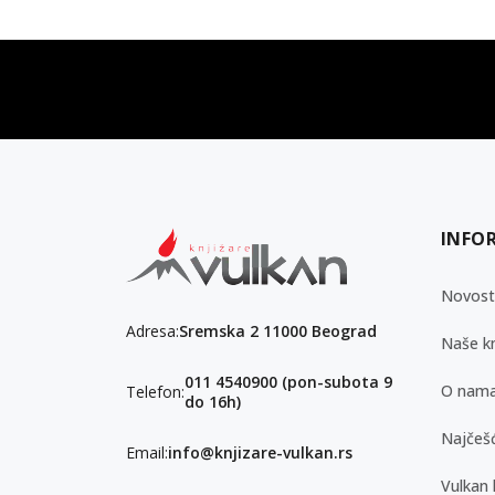
vulkan klub
Vulkanova Klub članska karta
INFO
Novost
Adresa:
Sremska 2 11000 Beograd
Naše kn
011 4540900 (pon-subota 9
O nam
Telefon:
do 16h)
Najčešć
Email:
info@knjizare-vulkan.rs
Vulkan 