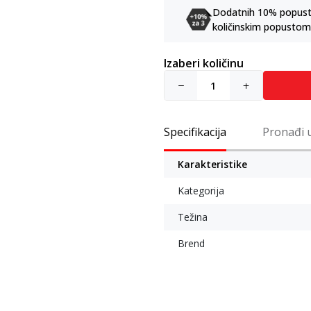
Dodatnih 10% popusta 
količinskim popustom
Izaberi količinu
Specifikacija
Pronađi 
Karakteristike
Kategorija
Težina
Brend