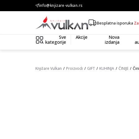
KOLIČINSKI POPUST ::: Dodatnih 10% na tri kupljena artikla
info@knjizare-vulkan.rs
Besplatna isporuka
Za
Sve
Akcije
Nova
kategorije
izdanja
au
Knjižare Vulkan
Proizvodi
GIFT
KUHINJA
ČINIJE
Čin