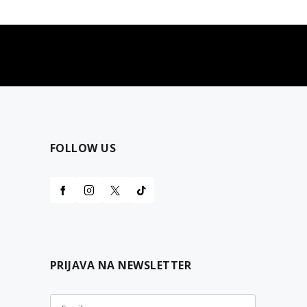
najčešća pitanja
0 dinara
Kontaktirajte nas za pomoć
FOLLOW US
PRIJAVA NA NEWSLETTER