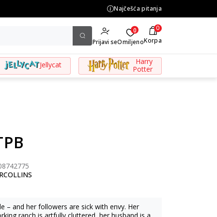
Najčešća pitanja
KOLIČINSKI POPUST ::: Do
0
0
Korpa
Prijavi se
Omiljeno
Harry
Jellycat
Potter
TPB
08742775
RCOLLINS
tyle – and her followers are sick with envy. Her
ng ranch is artfully cluttered, her husband is a