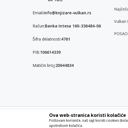
Najčešć
Email:
info@knjizare-vulkan.rs
Vulkan 
Račun:
Banka Intesa 160-336484-06
POSAO
Šifra delatnosti:
4761
PIB:
106614339
Matični broj:
20644834
Ova web-stranica koristi kolačiće
Nastojimo da budemo što precizniji u opisu proizvoda, pri
Poštovani korisniče, naš sajt koristi cookies (kol
garantovati da su sve informacije kompletne i bez grešaka. S
upotrebom kolačića.
ponude i ne podrazumeva da su dostupni u svakom trenut