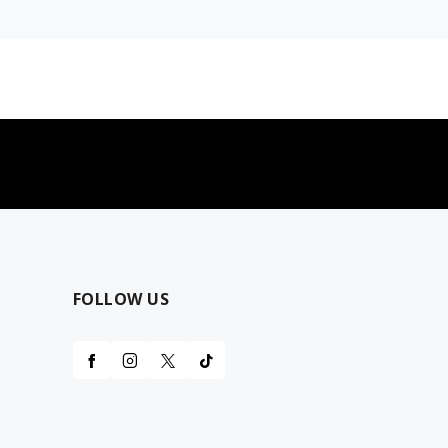
najčešća pitanja
0 dinara
Kontaktirajte nas za pomoć
FOLLOW US