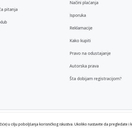
Načini plaćanja
a pitanja
Isporuka
klub
Reklamacije
Kako kupiti
Pravo na odustajanje
Autorska prava
Šta dobijam registracijom?
kazu slika i samih cena, ali ne možemo
ačiće) u cilju poboljšanja korisničkog iskustva. Ukoliko nastavite da pregledate i 
vi artikli prikazani na sajtu su deo naše
ku.