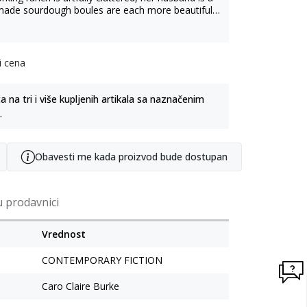
de sourdough boules are each more beautiful
 are nannies and producers and industrial-grade
her followers don’t know won’t hurt them.
i cena
na tri i više kupljenih artikala sa naznačenim
.
Obavesti me kada proizvod bude dostupan
u prodavnici
Vrednost
CONTEMPORARY FICTION
Caro Claire Burke