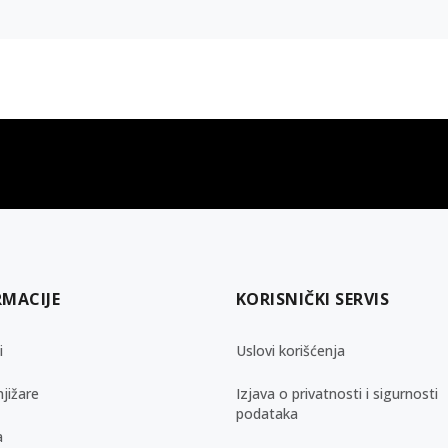
gift kartica
besplatna isporuka
Poklon kartica za svaku priliku
Za porudžbine preko 3.50
RMACIJE
KORISNIČKI SERVIS
i
Uslovi korišćenja
jižare
Izjava o privatnosti i sigurnosti
podataka
a