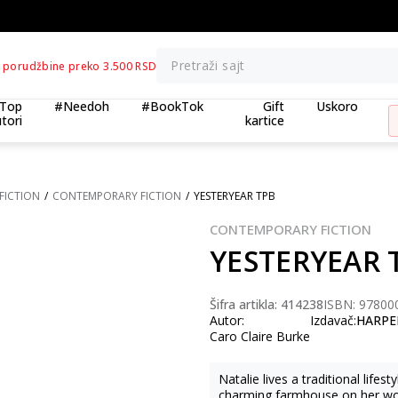
BESPLATNA ISPORUKA za porudžbine preko 3.500,00 din
Pretraži sajt
 porudžbine preko 3.500 RSD
Top
#Needoh
#BookTok
Gift
Uskoro
tori
kartice
FICTION
CONTEMPORARY FICTION
YESTERYEAR TPB
CONTEMPORARY FICTION
YESTERYEAR 
Šifra artikla:
414238
ISBN: 97800
Autor:
Izdavač:
HARPE
Caro Claire Burke
Natalie lives a traditional lifes
charming farmhouse on her worki