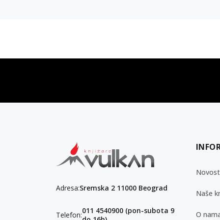
vulkan klub
Vulkanova Klub članska karta
INFO
Novost
Adresa:
Sremska 2 11000 Beograd
Naše kn
011 4540900 (pon-subota 9
O nam
Telefon:
do 16h)