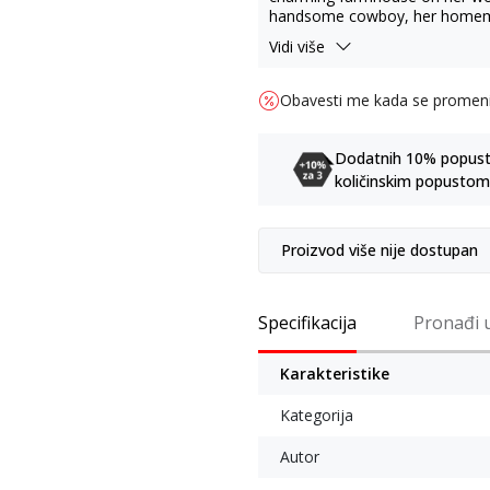
handsome cowboy, her homema
than the last. So what if there
Vidi više
ovens behind the scenes? What 
Obavesti me kada se promen
Dodatnih 10% popusta 
količinskim popustom
Proizvod više nije dostupan
Specifikacija
Pronađi 
Karakteristike
Kategorija
Autor