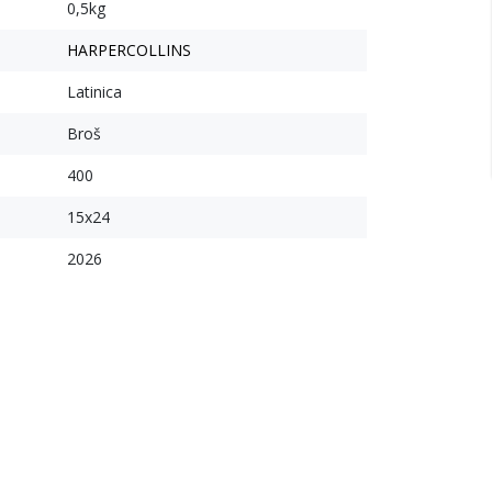
0,5kg
HARPERCOLLINS
Latinica
Broš
400
15x24
2026
15
%
15
%