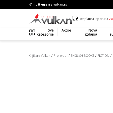
KOLIČINSKI POPUST ::: Dodatnih 10% na tri kupljena artikla
info@knjizare-vulkan.rs
Besplatna isporuka
Za
Sve
Akcije
Nova
kategorije
izdanja
au
Knjižare Vulkan
Proizvodi
ENGLISH BOOKS
FICTION