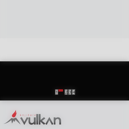
vulkan klub
Vulkanova Klub članska karta
1
2
3
4