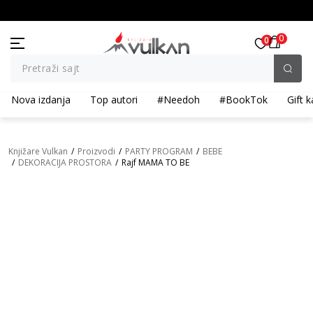
T ::: Dodatnih 10% na tri kupljena artikla
BESPLATNA ISPORUKA za porudžbine
0
0
Pretraži sajt
Nova izdanja
Top autori
#Needoh
#BookTok
Gift k
Knjižare Vulkan
Proizvodi
PARTY PROGRAM
BEBE
DEKORACIJA PROSTORA
Rajf MAMA TO BE