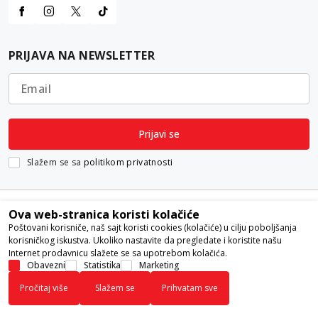
PRIJAVA NA NEWSLETTER
Email
Prijavi se
Slažem se sa
politikom privatnosti
Ova web-stranica koristi kolačiće
Poštovani korisniče, naš sajt koristi cookies (kolačiće) u cilju poboljšanja
korisničkog iskustva. Ukoliko nastavite da pregledate i koristite našu
Internet prodavnicu slažete se sa upotrebom kolačića.
Nastojimo da budemo što precizniji u opisu proizvoda, prikazu slika i
Obavezni
Statistika
Marketing
samih cena, ali ne možemo garantovati da su sve informacije kompletne i
Pročitaj više
Slažem se
Prihvatam sve
bez grešaka. Svi artikli prikazani na sajtu su deo naše ponude i ne
podrazumeva da su dostupni u svakom trenutku.