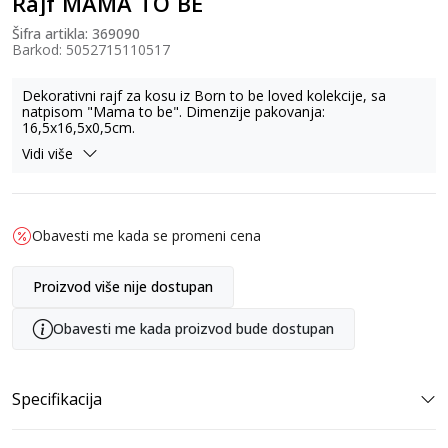
Rajf MAMA TO BE
Šifra artikla:
369090
Barkod:
5052715110517
Dekorativni rajf za kosu iz Born to be loved kolekcije, sa
natpisom "Mama to be". Dimenzije pakovanja:
16,5x16,5x0,5cm.
Vidi više
Obavesti me kada se promeni cena
Proizvod više nije dostupan
Obavesti me kada proizvod bude dostupan
Specifikacija