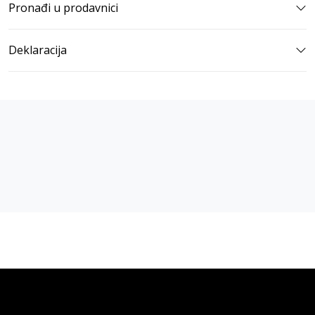
Pronađi u prodavnici
Deklaracija
vulkan klub
Vulkanova Klub članska karta